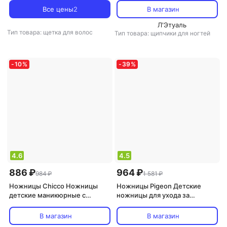
Все цены
2
В магазин
Л'Этуаль
Тип товара: щетка для волос
Тип товара: щипчики для ногтей
-
10
%
-
39
%
4.6
4.5
886 ₽
964 ₽
984 ₽
1 581 ₽
Ножницы Chicco Ножницы
Ножницы Pigeon Детские
детские маникюрные с
ножницы для ухода за
закругленными концами цвет
ноготками (для младенцев)
розовый
15105 / 10317
В магазин
В магазин