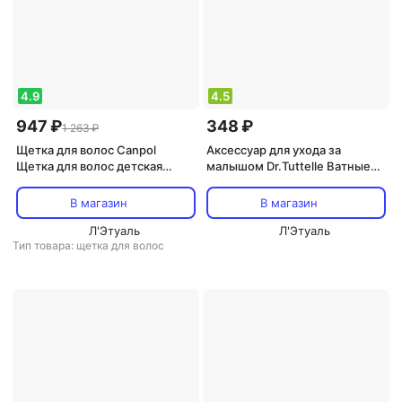
4.9
4.5
947 ₽
348 ₽
1 263 ₽
Щетка для волос Canpol
Аксессуар для ухода за
Щетка для волос детская
малышом Dr.Tuttelle Ватные
Newborn baby натуральная
диски 100 % нат. хлопок. 100
мягкая с гребнем 0+ белая
штук./18
В магазин
В магазин
Л'Этуаль
Л'Этуаль
Тип товара: щетка для волос