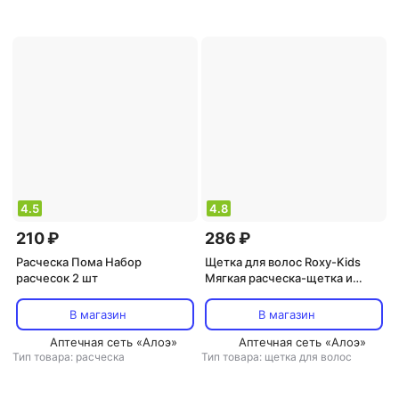
4.5
4.8
210 ₽
286 ₽
Расческа Пома Набор
Щетка для волос Roxy-Kids
расчесок 2 шт
Мягкая расческа-щетка и
гребешок с ворсом из овечьей
шерсти, цвет персиковый
В магазин
В магазин
Аптечная сеть «Алоэ»
Аптечная сеть «Алоэ»
Тип товара: расческа
Тип товара: щетка для волос