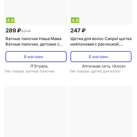
4.8
4.8
289 ₽
247 ₽
321 ₽
Ватные палочки Наша Мама
Щетка для волос Canpol щетка
Ватные палочки, детские с
нейлоновая с расческой,
ограничителем, 50 шт
мягкая
В магазин
В магазин
Л'Этуаль
Аптечная сеть «Алоэ»
Тип товара: ватные палочки
Тип товара: щетка для волос