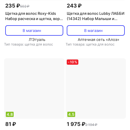
235 ₽
243 ₽
502 ₽
Щетка для волос Roxy-Kids
Щетка для волос Lubby ЛАББИ
Набор расческа и щетка, ворс
(14342) Набор Малыши и
из натуральной щетины extra-
Малышки (расческа и щетка)
soft
В магазин
В магазин
Л'Этуаль
Аптечная сеть «Алоэ»
Тип товара: щетка для волос
Тип товара: щетка для волос
-
10
%
4.8
4.5
81 ₽
1 975 ₽
2 194 ₽