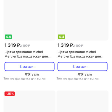
4.9
4.4
1 319 ₽
1 319 ₽
2 199 ₽
2 199 ₽
Щетка для волос Michel
Щетка для волос Michel
Mercier Щетка детская для
Mercier Щетка детская для
тонких волос с ароматом
нормальных волос с ароматом
сахарной ваты / The Girlie
разноцветной зефирки / The
В магазин
В магазин
Detangling Brush for Fine hair
Girlie Detangling Brush for
Л'Этуаль
Normal hair
Л'Этуаль
Тип товара: щетка для волос
Тип товара: щетка для волос
-
25
%