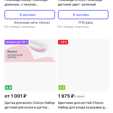
длинные, с чехлом
детские цвет: зеленый
бирюзовый
В магазин
В магазин
Аптечная сеть «Алоэ»
Л'Этуаль
Тип товара: ножницы
Тип товара: ножницы
10
-
10
%
СКИДКИ ДО
%
4.9
4.5
от 1 001 ₽
1 975 ₽
2 194 ₽
Щетка для волос Chicco Набор
Щипчики для ногтей Chicco
детская расческа и щетка
Набор для ухода за руками для
цвет розовый
мальчиков 9 предметов