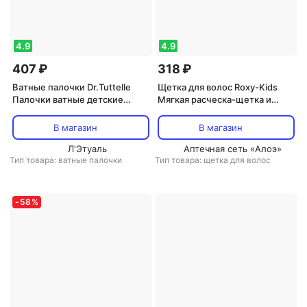
4.9
4.9
407 ₽
318 ₽
Ватные палочки Dr.Tuttelle
Щетка для волос Roxy-Kids
Палочки ватные детские
Мягкая расческа-щетка и
ультра тонкие 200шт
гребешок с ворсом из овечьей
шерсти, цвет лавандовый
В магазин
В магазин
Л'Этуаль
Аптечная сеть «Алоэ»
Тип товара: ватные палочки
Тип товара: щетка для волос
-
58
%