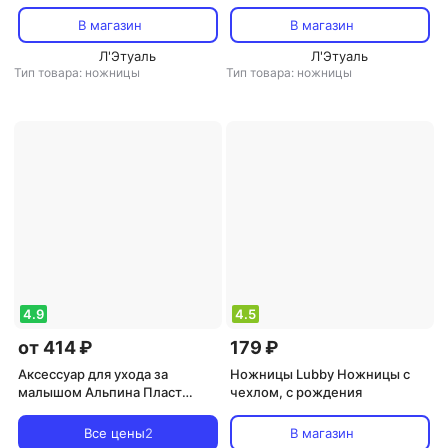
концами, оранж., 0 мес.+,
16408
340628104
В магазин
В магазин
Л'Этуаль
Л'Этуаль
Тип товара: ножницы
Тип товара: ножницы
4.9
4.5
от 414 ₽
179 ₽
Аксессуар для ухода за
Ножницы Lubby Ножницы с
малышом Альпина Пласт
чехлом, с рождения
Трубка газоотводная детская
10 шт
Все цены
2
В магазин