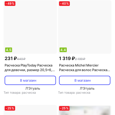
-
49
%
-
40
%
4.5
4.4
231 ₽
1 319 ₽
449 ₽
2 199 ₽
Расческа PlayToday Расческа
Расческа Michel Mercier
для девочки, размер 20,5*6,7
Расческа для волос Расческа
см, голубой 4630047720546
для густых и кудрявых волос
детская с ароматом
В магазин
В магазин
карамелизированного яблока
Л'Этуаль
Л'Этуаль
Тип товара: расческа
Тип товара: расческа
-
25
%
-
25
%