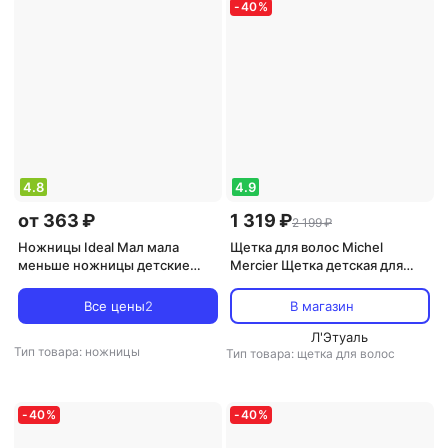
-
40
%
4.8
4.9
от 363 ₽
1 319 ₽
2 199 ₽
Ножницы Ideal Мал мала
Щетка для волос Michel
меньше ножницы детские
Mercier Щетка детская для
безопасные в чехле 1 шт
тонких волос / The Girlie
Detangling Brush for Fine hair
Все цены
2
В магазин
Л'Этуаль
Тип товара: ножницы
Тип товара: щетка для волос
-
40
%
-
40
%