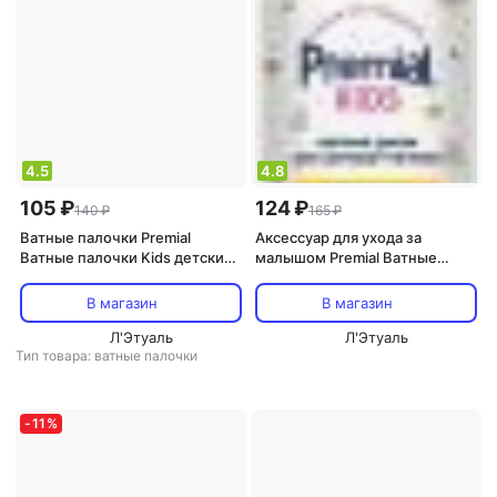
4.5
4.8
105 ₽
124 ₽
140 ₽
165 ₽
Ватные палочки Premial
Аксессуар для ухода за
Ватные палочки Kids детские
малышом Premial Ватные
с ограничителем с ромашкой
диски Kids детские с
200шт
экстрактом ромашки мягкие
В магазин
В магазин
120шт
Л'Этуаль
Л'Этуаль
Тип товара: ватные палочки
-
11
%