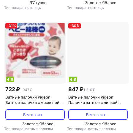
Л'Этуаль
Золотое Яблоко
Тип товара: ножницы
Тип товара: ножницы
-
31
%
-
30
%
4.6
4.8
722 ₽
847 ₽
1 047 ₽
1 210 ₽
Ватные палочки Pigeon
Ватные палочки Pigeon
Ватные палочки с масляной
Палочки ватные с липкой
пропиткой в индивидуальной
поверхностью, в
упаковке, 50шт 15118
индивидуальной упаковке,
В магазин
В магазин
50шт
Золотое Яблоко
Золотое Яблоко
Тип товара: ватные палочки
Тип товара: ватные палочки