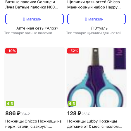
Ватные палочки Солнце и
Щипчики для ногтей Chicco
Луна Ватные палочки N60
Маникюрный набор Happy
(огранич)
Hands для девочек 320611029
В магазин
В магазин
Аптечная сеть «Алоэ»
Л'Этуаль
Тип товара: ватные палочки
Тип товара: щипчики для ногтей
-
10
%
-
52
%
4.5
4.5
886 ₽
128 ₽
984 ₽
268 ₽
Ножницы Chicco Ножницы из
Ножницы Lubby Ножницы
нерж. стали, с закругл.
детские от 0 мес. с чехлом