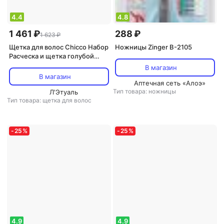
4.4
4.8
1 461 ₽
288 ₽
1 623 ₽
Щетка для волос Chicco Набор
Ножницы Zinger B-2105
Расческа и щетка голубой
0m+
В магазин
В магазин
Аптечная сеть «Алоэ»
Тип товара: ножницы
Л'Этуаль
Тип товара: щетка для волос
-
25
%
-
25
%
4.9
4.9