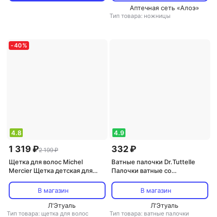
Аптечная сеть «Алоэ»
Тип товара: ножницы
-
40
%
4.8
4.9
1 319 ₽
332 ₽
2 199 ₽
Щетка для волос Michel
Ватные палочки Dr.Tuttelle
Mercier Щетка детская для
Палочки ватные со
нормальных волос / The Girlie
спиралевидной намоткой 150
Detangling Brush for Normal
шт
В магазин
В магазин
hair
Л'Этуаль
Л'Этуаль
Тип товара: щетка для волос
Тип товара: ватные палочки