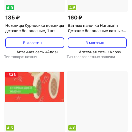
4.9
4.5
185 ₽
160 ₽
Ножницы Курносики ножницы
Ватные палочки Hartmann
детские безопасные, 1 шт
Детские безопасные ватные
палочки с ограничителем Bel
Baby safety buds, 56 шт
В магазин
В магазин
Аптечная сеть «Алоэ»
Аптечная сеть «Алоэ»
Тип товара: ножницы
Тип товара: ватные палочки
-
53
%
4.5
4.8