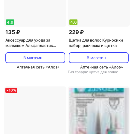
4.9
4.6
135 ₽
229 ₽
Аксессуар для ухода за
Щетка для волос Курносики
малышом Альфапластик
набор, расческа и щетка
Трубка ректальная
газоотводная д/
В магазин
В магазин
новорожденных №17
Аптечная сеть «Алоэ»
Аптечная сеть «Алоэ»
Тип товара: щетка для волос
-
10
%