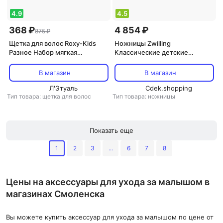
4.9
4.5
368 ₽
4 854 ₽
875 ₽
Щетка для волос Roxy-Kids
Ножницы Zwilling
Разное Набор мягкая
Классические детские
расческа-щетка и гребешок 1
ножницы для ногтей
В магазин
В магазин
Л'Этуаль
Cdek.shopping
Тип товара: щетка для волос
Тип товара: ножницы
Показать еще
1
2
3
...
6
7
8
Цены на аксессуары для ухода за малышом в
магазинах Смоленска
Вы можете купить аксессуар для ухода за малышом по цене от