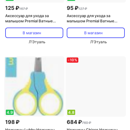
125 ₽
95 ₽
167 ₽
127 ₽
Аксессуар для ухода за
Аксессуар для ухода за
малышом Premial Ватные
малышом Premial Ватные
диски Премиал детские овал,
диски Премиал детские круг,
40 шт
70 шт
В магазин
В магазин
Л'Этуаль
Л'Этуаль
-
10
%
4.9
4.8
198 ₽
684 ₽
760 ₽
Ножницы Lubby Ножницы
Ножницы Chicco Ножницы