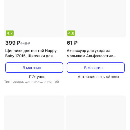
4.7
4.8
399 ₽
61 ₽
449 ₽
Щипчики для ногтей Happy
Аксессуар для ухода за
Baby 17015, Щипчики для
малышом Альфапластик
ногтей детские, кусачки для
Трубка ректальная
новорожденных, книпсер,
газоотводная №16 д/
В магазин
В магазин
клиппер для ногтей, темно-
новорожд
серые
Л'Этуаль
Аптечная сеть «Алоэ»
Тип товара: щипчики для ногтей