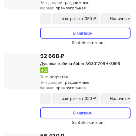
Тип дверей:
раздвижные
Форма:
прямоугольная
завтра
от 350 ₽
Наличными и
•
В магазин
Santehnika-room
52 668 ₽
Душевая кабина Abber AG30170BH-S90B
4.5
Тип:
открытая
Тип дверей:
раздвижные
Форма:
прямоугольная
завтра
от 350 ₽
Наличными и
•
В магазин
Santehnika-room
56 430 ₽