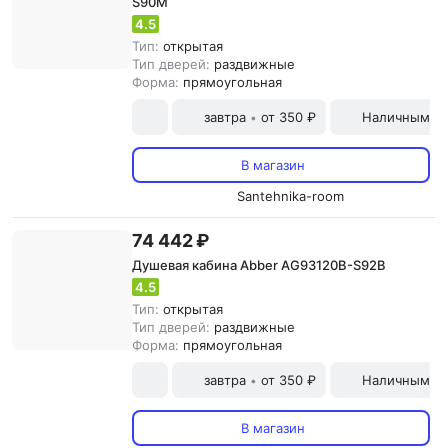
S90M
4.5
Тип:
открытая
Тип дверей:
раздвижные
Форма:
прямоугольная
завтра
от 350 ₽
Наличными и
•
В магазин
Santehnika-room
74 442 ₽
Душевая кабина Abber AG93120B-S92B
4.5
Тип:
открытая
Тип дверей:
раздвижные
Форма:
прямоугольная
завтра
от 350 ₽
Наличными и
•
В магазин