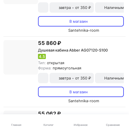
завтра
от 350 ₽
Наличными и
•
В магазин
Santehnika-room
55 860 ₽
Душевая кабина Abber AG07120-S100
4.5
Тип:
открытая
Форма:
прямоугольная
завтра
от 350 ₽
Наличными и
•
В магазин
Santehnika-room
55 062 ₽
Душевая кабина Abber AG07120-S90
Каталог
Главная
Избранное
Сравнение
4.7