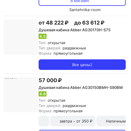
В магазин
Santehnika-room
от 48 222 ₽
до 63 612 ₽
Душевая кабина Abber AG30170H-S75
4.5
Тип:
открытая
Тип дверей:
раздвижные
Форма:
прямоугольная
Все цены
2
57 000 ₽
Душевая кабина Abber AG30150BMH-S90BM
4.8
Тип:
открытая
Тип дверей:
раздвижные
Форма:
прямоугольная
завтра
от 350 ₽
Наличными и
•