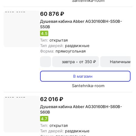
Santehnika-room
60 876 ₽
Душевая кабина Abber AG30160BH-S50B-
S50B
4.5
Тип:
открытая
Тип дверей:
раздвижные
Форма:
прямоугольная
завтра
от 350 ₽
Наличными и
•
В магазин
Santehnika-room
62 016 ₽
Душевая кабина Abber AG30160BH-S60B-
S60B
4.7
Тип:
открытая
Тип дверей:
раздвижные