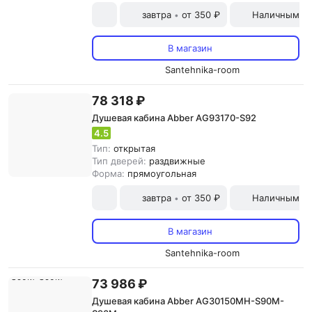
завтра
от 350 ₽
Наличными и
•
В магазин
Santehnika-room
78 318 ₽
Душевая кабина Abber AG93170-S92
4.5
Тип:
открытая
Тип дверей:
раздвижные
Форма:
прямоугольная
завтра
от 350 ₽
Наличными и
•
В магазин
Santehnika-room
73 986 ₽
Душевая кабина Abber AG30150MH-S90M-