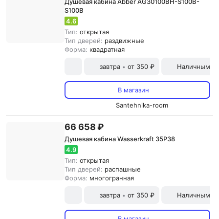
Душевая кабина Abber AG30100BH-S100B-
S100B
4.6
Тип:
открытая
Тип дверей:
раздвижные
Форма:
квадратная
завтра
от 350 ₽
Наличными и
•
В магазин
Santehnika-room
66 658 ₽
Душевая кабина Wasserkraft 35P38
4.9
Тип:
открытая
Тип дверей:
распашные
Форма:
многогранная
завтра
от 350 ₽
Наличными и
•
В магазин