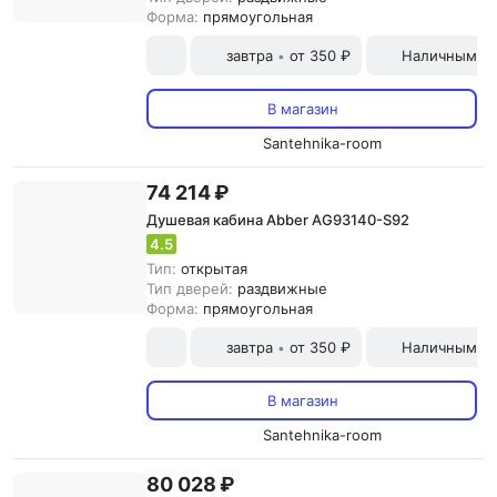
Форма:
прямоугольная
завтра
от 350 ₽
Наличными и
•
В магазин
Santehnika-room
74 214 ₽
Душевая кабина Abber AG93140-S92
4.5
Тип:
открытая
Тип дверей:
раздвижные
Форма:
прямоугольная
завтра
от 350 ₽
Наличными и
•
В магазин
Santehnika-room
80 028 ₽