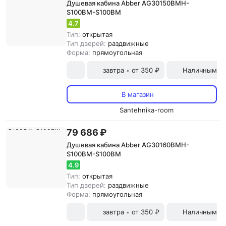
Душевая кабина Abber AG30150BMH-
S100BM-S100BM
4.7
Тип:
открытая
Тип дверей:
раздвижные
Форма:
прямоугольная
завтра
от 350 ₽
Наличными и
•
В магазин
Santehnika-room
79 686 ₽
Душевая кабина Abber AG30160BMH-
S100BM-S100BM
4.9
Тип:
открытая
Тип дверей:
раздвижные
Форма:
прямоугольная
завтра
от 350 ₽
Наличными и
•