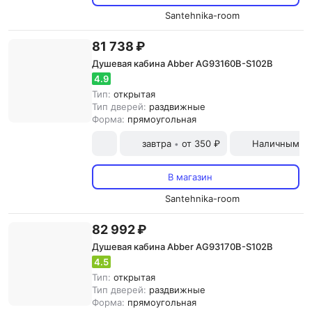
Santehnika-room
81 738 ₽
Душевая кабина Abber AG93160B-S102B
4.9
Тип:
открытая
Тип дверей:
раздвижные
Форма:
прямоугольная
завтра
от 350 ₽
Наличными и
•
В магазин
Santehnika-room
82 992 ₽
Душевая кабина Abber AG93170B-S102B
4.5
Тип:
открытая
Тип дверей:
раздвижные
Форма:
прямоугольная