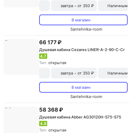
завтра
от 350 ₽
Наличными и
•
В магазин
Santehnika-room
66 177 ₽
Душевая кабина Cezares LINER-A-2-90-C-Cr
4.7
Тип:
открытая
завтра
от 350 ₽
Наличными и
•
В магазин
Santehnika-room
58 368 ₽
Душевая кабина Abber AG30120H-S75-S75
4.8
Тип:
открытая