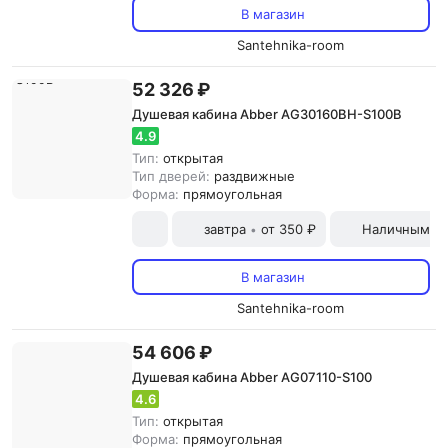
В магазин
Santehnika-room
52 326 ₽
Душевая кабина Abber AG30160BH-S100B
4.9
Тип:
открытая
Тип дверей:
раздвижные
Форма:
прямоугольная
завтра
от 350 ₽
Наличными и
•
В магазин
Santehnika-room
54 606 ₽
Душевая кабина Abber AG07110-S100
4.6
Тип:
открытая
Форма:
прямоугольная