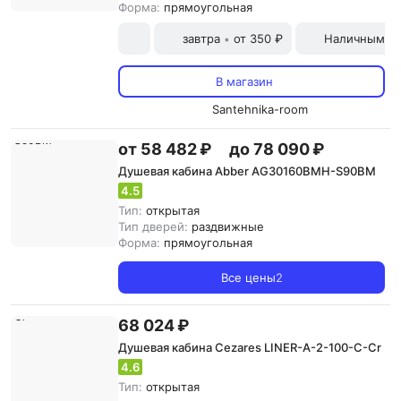
Форма:
прямоугольная
завтра
от 350 ₽
Наличными и
•
В магазин
Santehnika-room
от 58 482 ₽
до 78 090 ₽
Душевая кабина Abber AG30160BMH-S90BM
4.5
Тип:
открытая
Тип дверей:
раздвижные
Форма:
прямоугольная
Все цены
2
68 024 ₽
Душевая кабина Cezares LINER-A-2-100-C-Cr
4.6
Тип:
открытая