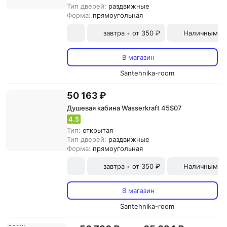
Тип дверей:
раздвижные
Форма:
прямоугольная
завтра
от 350 ₽
Наличными и
•
В магазин
Santehnika-room
50 163 ₽
Душевая кабина Wasserkraft 45S07
4.5
Тип:
открытая
Тип дверей:
раздвижные
Форма:
прямоугольная
завтра
от 350 ₽
Наличными и
•
В магазин
Santehnika-room