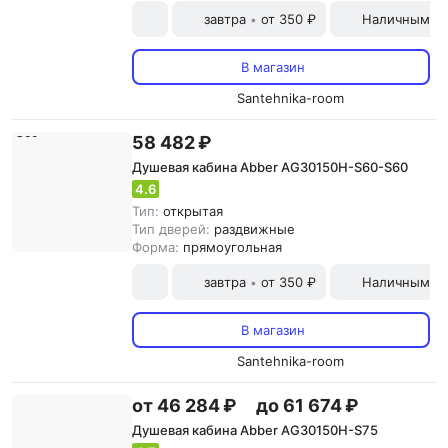
завтра
от 350 ₽
Наличными и
•
В магазин
Santehnika-room
58 482 ₽
Душевая кабина Abber AG30150H-S60-S60
4.6
Тип:
открытая
Тип дверей:
раздвижные
Форма:
прямоугольная
завтра
от 350 ₽
Наличными и
•
В магазин
Santehnika-room
от 46 284 ₽
до 61 674 ₽
Душевая кабина Abber AG30150H-S75