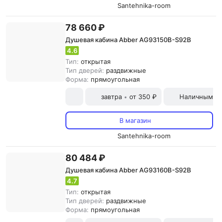
Santehnika-room
78 660 ₽
Душевая кабина Abber AG93150B-S92B
4.6
Тип:
открытая
Тип дверей:
раздвижные
Форма:
прямоугольная
завтра
от 350 ₽
Наличными и
•
В магазин
Santehnika-room
80 484 ₽
Душевая кабина Abber AG93160B-S92B
4.7
Тип:
открытая
Тип дверей:
раздвижные
Форма:
прямоугольная