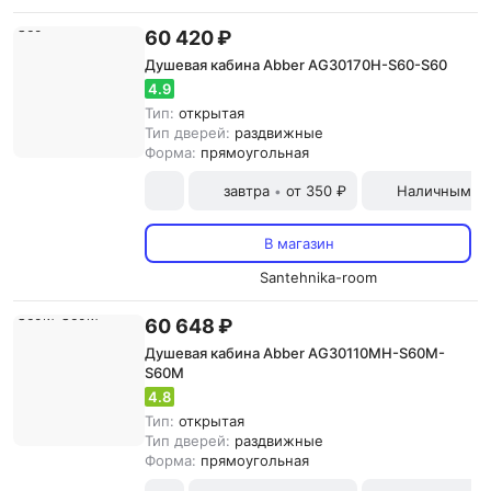
60 420 ₽
Душевая кабина Abber AG30170H-S60-S60
4.9
Тип:
открытая
Тип дверей:
раздвижные
Форма:
прямоугольная
завтра
от 350 ₽
Наличными и
•
В магазин
Santehnika-room
60 648 ₽
Душевая кабина Abber AG30110MH-S60M-
S60M
4.8
Тип:
открытая
Тип дверей:
раздвижные
Форма:
прямоугольная