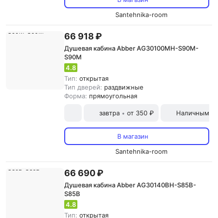
Santehnika-room
66 918 ₽
Душевая кабина Abber AG30100MH-S90M-
S90M
4.8
Тип:
открытая
Тип дверей:
раздвижные
Форма:
прямоугольная
завтра
от 350 ₽
Наличными и
•
В магазин
Santehnika-room
66 690 ₽
Душевая кабина Abber AG30140BH-S85B-
S85B
4.8
Тип:
открытая