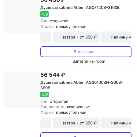
Душевая кабина Abber AG07120B-S100B
4.9
Тип:
открытая
Форма:
прямоугольная
завтра
от 350 ₽
Наличными и
•
В магазин
Santehnika-room
56 544 ₽
Душевая кабина Abber AG30100BH-S60B-
S60B
4.9
Тип:
открытая
Тип дверей:
раздвижные
Форма:
прямоугольная
завтра
от 350 ₽
Наличными и
•