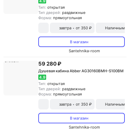
4.9
Тип:
открытая
Тип дверей:
раздвижные
Форма:
прямоугольная
завтра
от 350 ₽
Наличными и
•
В магазин
Santehnika-room
59 280 ₽
Душевая кабина Abber AG30160BMH-S100BM
4.9
Тип:
открытая
Тип дверей:
раздвижные
Форма:
прямоугольная
завтра
от 350 ₽
Наличными и
•
В магазин
Santehnika-room