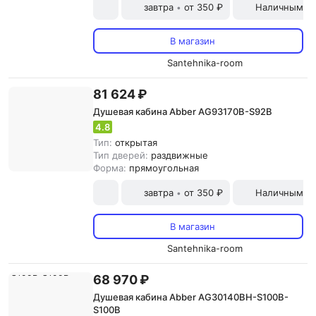
завтра
от 350 ₽
Наличными и
•
В магазин
Santehnika-room
81 624 ₽
Душевая кабина Abber AG93170B-S92B
4.8
Тип:
открытая
Тип дверей:
раздвижные
Форма:
прямоугольная
завтра
от 350 ₽
Наличными и
•
В магазин
Santehnika-room
68 970 ₽
Душевая кабина Abber AG30140BH-S100B-
S100B