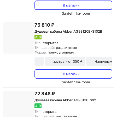
В магазин
Santehnika-room
75 810 ₽
Душевая кабина Abber AG93120B-S102B
4.6
Тип:
открытая
Тип дверей:
раздвижные
Форма:
прямоугольная
завтра
от 350 ₽
Наличными и
•
В магазин
Santehnika-room
72 846 ₽
Душевая кабина Abber AG93130-S92
4.9
Тип:
открытая
Тип дверей:
раздвижные