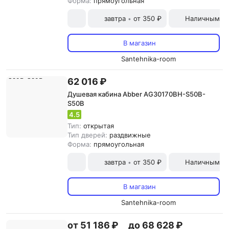
Форма:
прямоугольная
завтра
от 350 ₽
Наличными и
•
В магазин
Santehnika-room
62 016 ₽
Душевая кабина Abber AG30170BH-S50B-
S50B
4.5
Тип:
открытая
Тип дверей:
раздвижные
Форма:
прямоугольная
завтра
от 350 ₽
Наличными и
•
В магазин
Santehnika-room
от 51 186 ₽
до 68 628 ₽