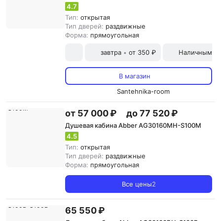
4.7
Тип:
открытая
Тип дверей:
раздвижные
Форма:
прямоугольная
завтра
от 350 ₽
Наличными и
•
В магазин
Santehnika-room
от 57 000 ₽
до 77 520 ₽
Душевая кабина Abber AG30160MH-S100M
4.5
Тип:
открытая
Тип дверей:
раздвижные
Форма:
прямоугольная
Все цены
2
65 550 ₽