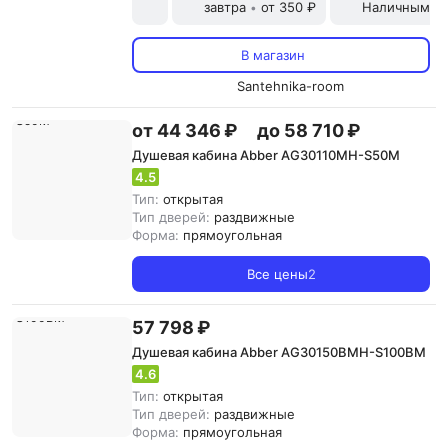
завтра
от 350 ₽
Наличными и
•
В магазин
Santehnika-room
от 44 346 ₽
до 58 710 ₽
Душевая кабина Abber AG30110MH-S50M
4.5
Тип:
открытая
Тип дверей:
раздвижные
Форма:
прямоугольная
Все цены
2
57 798 ₽
Душевая кабина Abber AG30150BMH-S100BM
4.6
Тип:
открытая
Тип дверей:
раздвижные
Форма:
прямоугольная