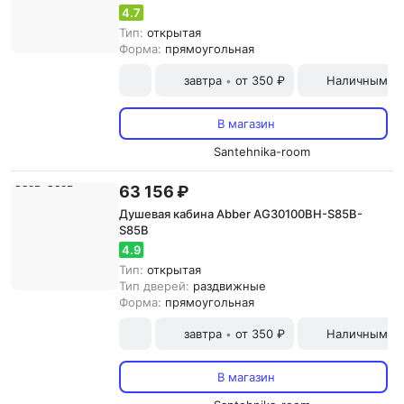
4.7
Тип:
открытая
Форма:
прямоугольная
завтра
от 350 ₽
Наличными и
•
В магазин
Santehnika-room
63 156 ₽
Душевая кабина Abber AG30100BH-S85B-
S85B
4.9
Тип:
открытая
Тип дверей:
раздвижные
Форма:
прямоугольная
завтра
от 350 ₽
Наличными и
•
В магазин