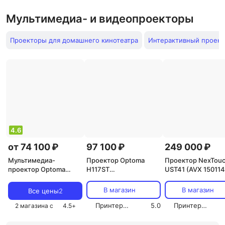
Мультимедиа- и видеопроекторы
Проекторы для домашнего кинотеатра
Интерактивный проект
4.6
от 74 100 ₽
97 100 ₽
249 000 ₽
Мультимедиа-
Проектор Optoma
Проектор NexTou
проектор Optoma
H117ST
UST41 (AVX 150114
X309ST
(ctc_E9PX7DR01EZ1)
В магазин
В магазин
Все цены
2
Принтер-Плоттер.ру
5.0
Принтер-Плоттер.ру
2 магазина с
4.5
+