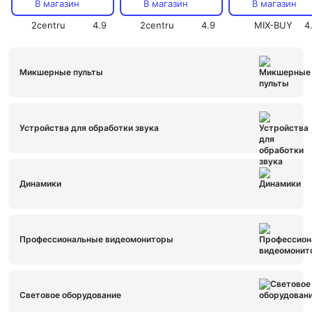
REXANT, цена за 1
В магазин
В магазин
В магазин
2centru
4.9
2centru
4.9
MIX-BUY
4
Микшерные пульты
Устройства для обработки звука
Динамики
Профессиональные видеомониторы
Световое оборудование