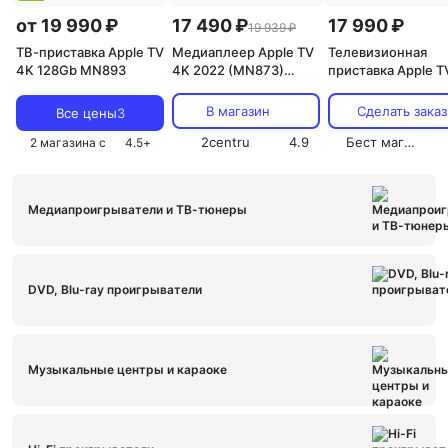
от 19 990 ₽
17 490 ₽
17 990 ₽
19 939 ₽
ТВ-приставка Apple TV
Медиаплеер Apple TV
Телевизионная
4K 128Gb MN893
4K 2022 (MN873)
приставка Apple T
64Gb
64Gb
В магазин
Сделать заказ
Все цены
3
2centru
4.9
Бест магазин
2 магазина с
4.5
+
Медиапроигрыватели и ТВ-тюнеры
DVD, Blu-ray проигрыватели
Музыкальные центры и караоке