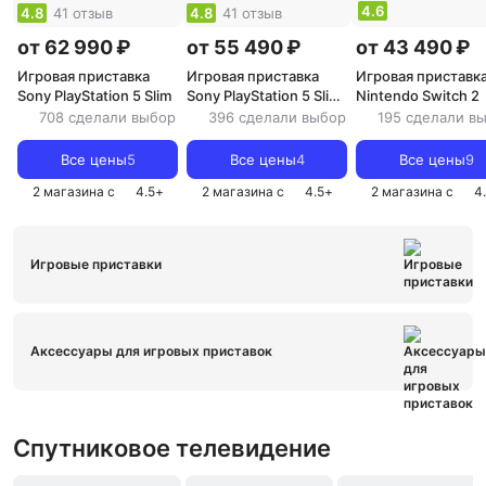
4.6
4.8
41 отзыв
4.8
41 отзыв
от 62 990 ₽
от 55 490 ₽
от 43 490 ₽
Игровая приставка
Игровая приставка
Игровая приставк
Sony PlayStation 5 Slim
Sony PlayStation 5 Slim
Nintendo Switch 2
Digital Edition
708 сделали выбор
396 сделали выбор
195 сделали в
Все цены
5
Все цены
4
Все цены
9
2 магазина с
4.5
+
2 магазина с
4.5
+
2 магазина с
4
Игровые приставки
Аксессуары для игровых приставок
Спутниковое телевидение