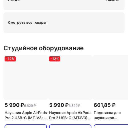
Смотреть все товары
Студийное оборудование
-
12
%
-
12
%
5 990 ₽
5 990 ₽
661,85 ₽
6 829 ₽
6 829 ₽
Наушник Apple AirPods
Наушник Apple AirPods
Подставка для
Pro 2 USB-C (MTJV3) L
Pro 2 USB-C (MTJV3) R
наушников
(Левый) White
(Правый) White
настольная, черна