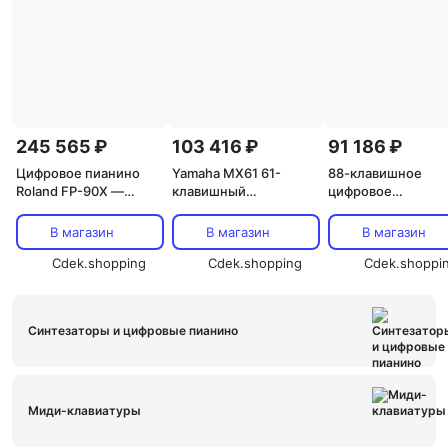
245 565 ₽
103 416 ₽
91 186 ₽
Цифровое пианино
Yamaha MX61 61-
88-клавишное
Roland FP-90X —
клавишный
цифровое
черное
синтезатор/
портативное пиан
контроллер - черный
Roland FP-30X
В магазин
В магазин
В магазин
MX61 61-Key
Cdek.shopping
Synthesizer/Controller
Cdek.shopping
Cdek.shoppi
Синтезаторы и цифровые пианино
Миди-клавиатуры