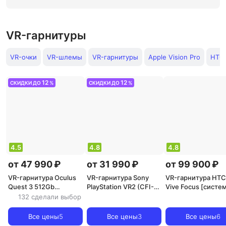
VR-гарнитуры
VR-очки
VR-шлемы
VR-гарнитуры
Apple Vision Pro
HTC 
12
12
СКИДКИ ДО
%
СКИДКИ ДО
%
4.5
4.8
4.8
от 47 990 ₽
от 31 990 ₽
от 99 900 ₽
VR-гарнитура Oculus
VR-гарнитура Sony
VR-гарнитура HTC
Quest 3 512Gb
PlayStation VR2 (CFI-
Vive Focus [систем
[система, 120 Гц, 110 °]
ZVR1) [система, 120
90 Гц, 120 °]
132 сделали выбор
Гц, 110 °]
Все цены
5
Все цены
3
Все цены
6