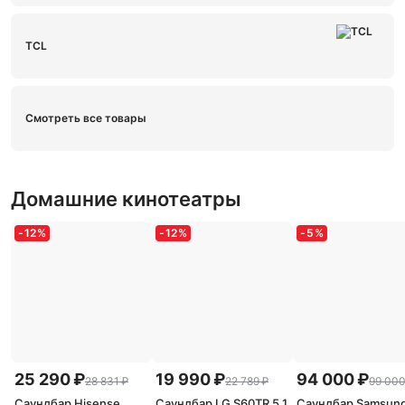
TCL
Смотреть все товары
Домашние кинотеатры
-
12
%
-
12
%
-
5
%
25 290 ₽
19 990 ₽
94 000 ₽
28 831 ₽
22 789 ₽
99 000
Саундбар Hisense
Саундбар LG S60TR 5.1
Саундбар Samsun