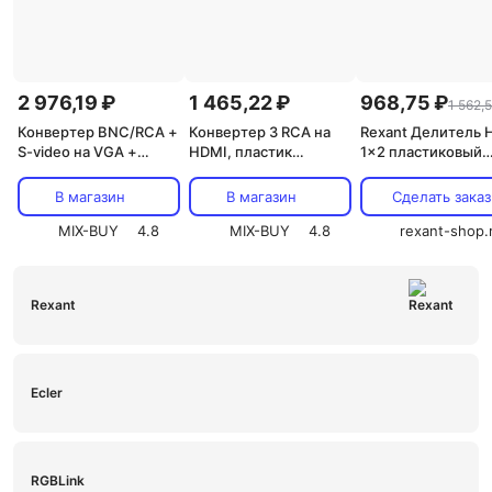
2 976,19 ₽
1 465,22 ₽
968,75 ₽
1 562,5
Конвертер BNC/RCA +
Конвертер 3 RCA на
Rexant Делитель 
S-video на VGA +
HDMI, пластик
1x2 пластиковый
переходник (гн. BNC –
REXANT, цена за 1 шт
корпус 17-6951 1 
шт. RCA), пластик
В магазин
В магазин
Сделать заказ
REXANT, цена за 1 шт
MIX-BUY
4.8
MIX-BUY
4.8
rexant-shop.
Rexant
Ecler
RGBLink