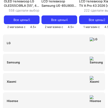
OLED телевизор LG
LCD телевизор
LCD телевизор Xi
OLED55C6RLA [55", 4K
Samsung UE-85U8000
TV A Pro 43 2026 [
Ultra HD, 3840х2160,
[85", VA, 4K Ultra HD,
IPS, 4K Ultra HD,
558 сделали выбор
222 сделали в
OLED, WebOS]
3840х2160, LED, Tizen]
3840х2160, QLED,
Android TV]
Все цены
5
Все цены
4
Все цены
2
2 магазина с
4.5
+
2 магазина с
4.5
+
1 магазин с
4.
LG
Samsung
Xiaomi
Hisense