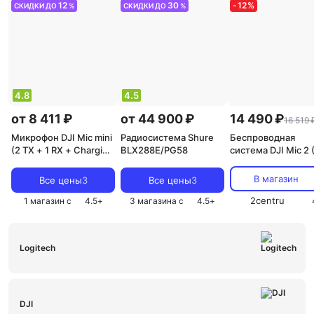
12
30
-
12
%
СКИДКИ ДО
%
СКИДКИ ДО
%
4.8
4.5
от 8 411 ₽
от 44 900 ₽
14 490 ₽
16 519 
Микрофон DJI Mic mini
Радиосистема Shure
Беспроводная
(2 TX + 1 RX + Charging
BLX288E/PG58
система DJI Mic 2 
Case)
+ 1 RX)
В магазин
Все цены
3
Все цены
3
2centru
1 магазин с
4.5
+
3 магазина с
4.5
+
Logitech
DJI