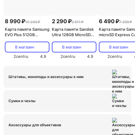
8 990 ₽
2 290 ₽
6 490 ₽
10 249 ₽
2 611 ₽
7 399 ₽
Карта памяти Samsung
Карта памяти Sandisk
Карта памяти Sam
EVO Plus 512GB
Ultra 128GB MicroSDXC
microSD Express C
MicroSDXC Class
Class 10 UHS-1
256Gb для Ninten
10/UHS-I U3 (MB-
(SDSQUNR-128G-
Switch 2
В магазин
В магазин
В магазин
MC512SA)
GN6MN)
2centru
4.9
2centru
4.9
2centru
Штативы, моноподы и аксессуары к ним
Сумки и чехлы
Аксессуары для объективов