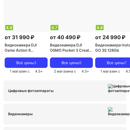
4.8
4.7
4.8
от 31 990 ₽
от 40 490 ₽
от 24 990 ₽
Видеокамера DJI
Видеокамера DJI
Видеокамера Inst
Osmo Action 6
OSMO Pocket 3 Creator
GO 3S 128Gb
Standard Combo
Combo
Все цены
3
Все цены
5
Все цены
7
1 магазин с
4.5
+
2 магазина с
4.5
+
1 магазин с
4.
Цифровые фотоаппараты
Видеокамеры