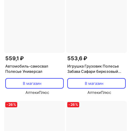
559,1 ₽
553,6 ₽
Автомобиль-самосвал
Игрушка Грузовик Полесье
Полесье Универсал
Забава Сафари бирюзовый
(90287)
В магазин
В магазин
АптекиПлюс
АптекиПлюс
-
26
%
-
26
%