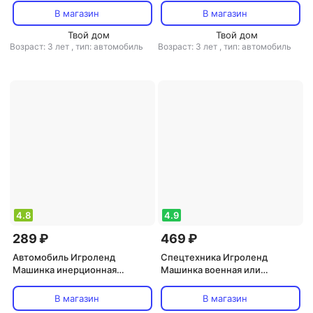
и звуковыми эффектами 2 шт
В магазин
В магазин
Твой дом
Твой дом
Возраст: 3 лет
,
тип: автомобиль
Возраст: 3 лет
,
тип: автомобиль
4.8
4.9
289 ₽
469 ₽
Автомобиль Игроленд
Спецтехника Игроленд
Машинка инерционная
Машинка военная или
металлическая в
строительная техника в
ассортименте
ассортименте
В магазин
В магазин