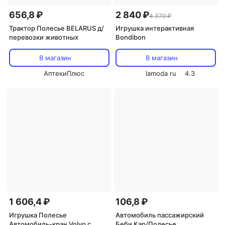
656,8 ₽
2 840 ₽
4 370 ₽
Трактор Полесье BELARUS д/
Игрушка интерактивная
перевозки животных
Bondibon
В магазин
В магазин
АптекиПлюс
lamoda ru
4.3
1 606,4 ₽
106,8 ₽
Игрушка Полесье
Автомобиль пассажирский
Автомобиль-кран Volvo с
Беби Кар/Полесье