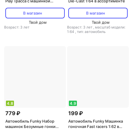
Play Трасса с машинкой
Die-Cast 1:64 в ассортименте
пожарная команда 311877
В магазин
В магазин
Твой дом
Твой дом
Возраст: 3 лет
Возраст: 3 лет
,
масштаб модели:
1:64
,
тип: автомобиль
4.8
4.9
779 ₽
199 ₽
Автомобиль Funky Набор
Автомобиль Funky Машинка
машинок Безумные гонки
гоночная Fast racers 1:62 в
внедорожники со световыми
ассортименте