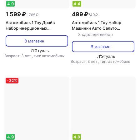
4.9
4.4
1 599 ₽
499 ₽
1 785 ₽
749 ₽
Автомобиль 1 Toy Драйв
Автомобиль 1 Toy Набор
Набор инерционных
Машинки Авто Сальто
металлических машинок 20шт
инерционные 4 шт в
3 сделали выбор
Т21564
ассортименте
В магазин
В магазин
Л'Этуаль
Возраст: 3 лет
,
тип: автомобиль
Л'Этуаль
Возраст: 3 лет
,
тип: автомобиль
-
32
%
4.9
4.8