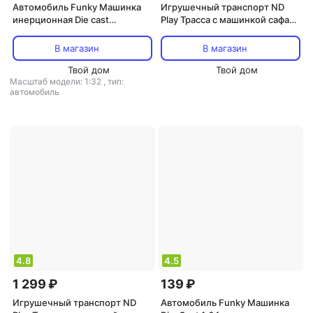
Автомобиль Funky Машинка
Игрушечный транспорт ND
инерционная Die cast
Play Трасса с машинкой сафари
внедорожник с
311878
открывающимися дверьми
В магазин
В магазин
1:32 в ассортименте
Твой дом
Твой дом
Масштаб модели: 1:32
,
тип:
автомобиль
4.8
4.5
1 299 ₽
139 ₽
Игрушечный транспорт ND
Автомобиль Funky Машинка