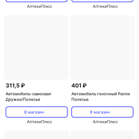
АптекиПлюс
АптекиПлюс
311,5 ₽
401 ₽
Автомобиль-самосвал
Автомобиль гоночный Ралли
Дружок/Полесье
Полесье
В магазин
В магазин
АптекиПлюс
АптекиПлюс