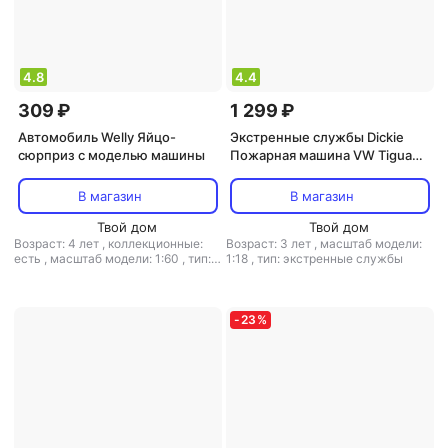
4.8
4.4
309 ₽
1 299 ₽
Автомобиль Welly Яйцо-
Экстренные службы Dickie
сюрприз с моделью машины
Пожарная машина VW Tiguan
R-Line 25 см 3714016 свет звук
В магазин
В магазин
Твой дом
Твой дом
Возраст: 4 лет
,
коллекционные:
Возраст: 3 лет
,
масштаб модели:
есть
,
масштаб модели: 1:60
,
тип:
1:18
,
тип: экстренные службы
автомобиль
-
23
%