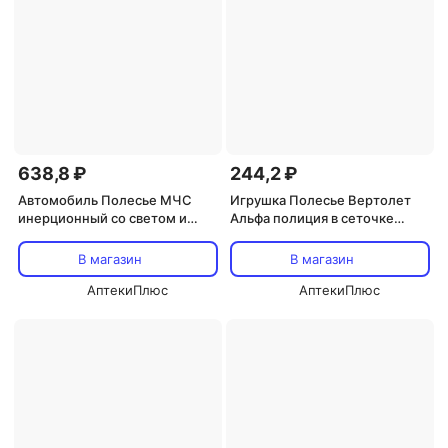
638,8 ₽
244,2 ₽
Автомобиль Полесье МЧС
Игрушка Полесье Вертолет
инерционный со светом и
Альфа полиция в сеточке
звуком
синий
В магазин
В магазин
АптекиПлюс
АптекиПлюс