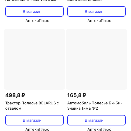
поворотной платформой
полицейский в сеточке
В магазин
В магазин
АптекиПлюс
АптекиПлюс
498,8 ₽
165,8 ₽
Трактор Полесье BELARUS с
Автомобиль Полесье Би-Би-
отвалом
Знайка Тима №2
В магазин
В магазин
АптекиПлюс
АптекиПлюс