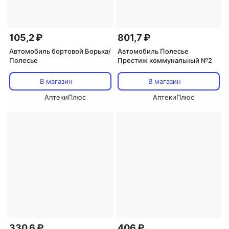
105,2 ₽
801,7 ₽
Автомобиль бортовой Борька/
Автомобиль Полесье
Полесье
Престиж коммунальный №2
В магазин
В магазин
АптекиПлюс
АптекиПлюс
330,6 ₽
406 ₽