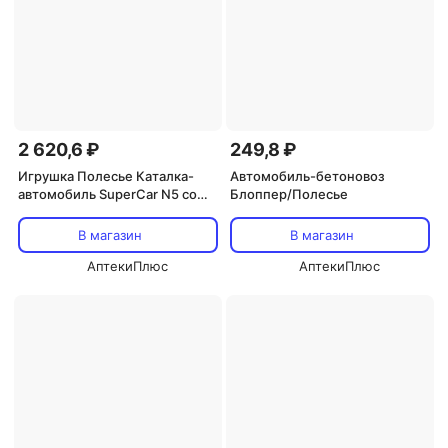
2 620,6 ₽
249,8 ₽
Игрушка Полесье Каталка-
Автомобиль-бетоновоз
автомобиль SuperCar N5 со
Блоппер/Полесье
звуковым сигналом голубая
В магазин
В магазин
АптекиПлюс
АптекиПлюс