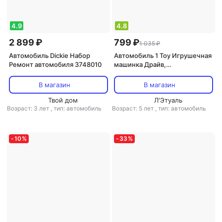
4.9
4.8
2 899 ₽
799 ₽
1 035 ₽
Автомобиль Dickie Набор
Автомобиль 1 Toy Игрушечная
Ремонт автомобиля 3748010
машинка Драйв,
металлические,
инерционные, 10 шт Т21563
В магазин
В магазин
Твой дом
Л'Этуаль
Возраст: 3 лет
,
тип: автомобиль
Возраст: 5 лет
,
тип: автомобиль
-
10
%
-
33
%