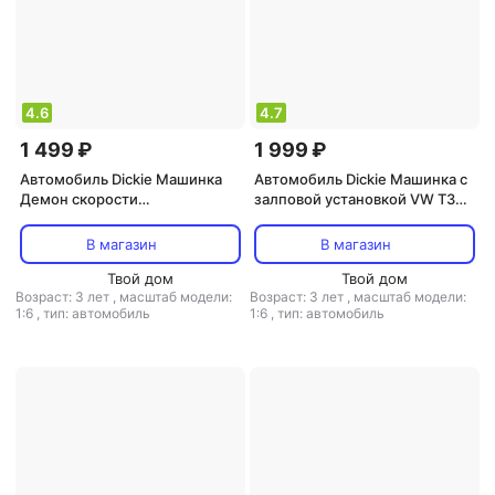
4.6
4.7
1 499 ₽
1 999 ₽
Автомобиль Dickie Машинка
Автомобиль Dickie Машинка с
Демон скорости
залповой установкой VW T3
моторизированная 25 см,
Camper 28 см (свет, звук)
синяя 3764007
3756004
В магазин
В магазин
Твой дом
Твой дом
Возраст: 3 лет
,
масштаб модели:
Возраст: 3 лет
,
масштаб модели:
1:6
,
тип: автомобиль
1:6
,
тип: автомобиль