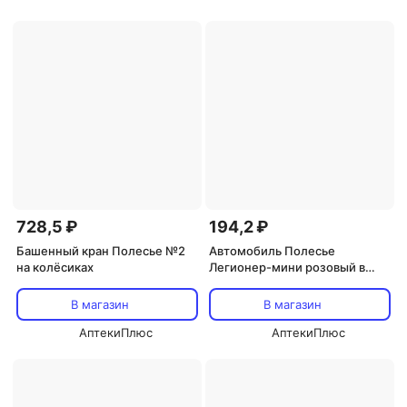
728,5 ₽
194,2 ₽
Башенный кран Полесье №2
Автомобиль Полесье
на колёсиках
Легионер-мини розовый в
сеточке
В магазин
В магазин
АптекиПлюс
АптекиПлюс