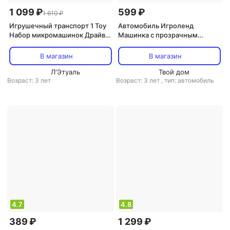
1 099 ₽
599 ₽
1 610 ₽
Игрушечный транспорт 1 Toy
Автомобиль Игроленд
Набор микромашинок Драйв,
Машинка с прозрачным
6,8 см
кузовом 8,5 х 20,3 х 6,3 см
В магазин
В магазин
Л'Этуаль
Твой дом
Возраст: 3 лет
Возраст: 3 лет
,
тип: автомобиль
4.7
4.8
389 ₽
1 299 ₽