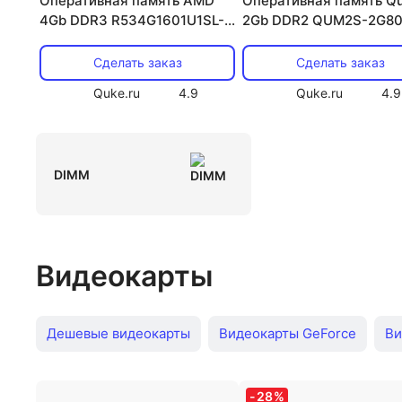
Оперативная память AMD
Оперативная память Q
4Gb DDR3 R534G1601U1SL-
2Gb DDR2 QUM2S-2G8
UO
Сделать заказ
Сделать заказ
Quke.ru
4.9
Quke.ru
4.9
DIMM
Видеокарты
Дешевые видеокарты
Видеокарты GeForce
Ви
Asus GTX
RTX 3050
Geforce GTX 1650
Rad
-
28
%