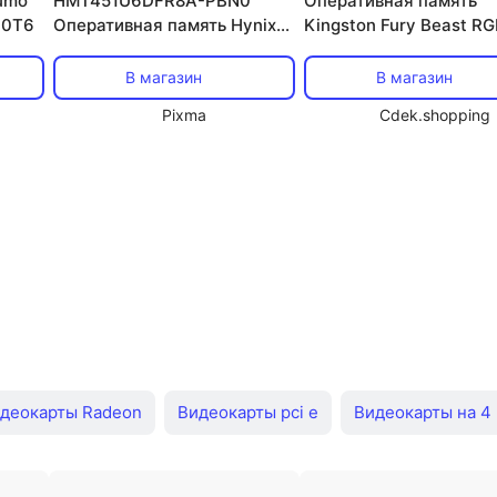
umo
HMT451U6DFR8A-PBN0
Оперативная память
00T6
Оперативная память Hynix
Kingston Fury Beast RG
DDR3L DIMM 4Гб 1600MHz
Гб DDR5 (2x16 Гб), 56
Non-ECC 1Rx8 CL11
МГц, CL40,
В магазин
В магазин
KF556C40BBAK2-32,
Pixma
Cdek.shopping
черный
деокарты Radeon
Видеокарты pci e
Видеокарты на 4 
eon RX 550
HD видеокарты
Видеокарты pci
Видео