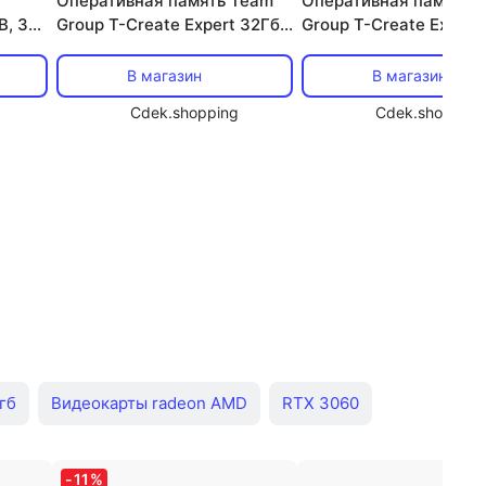
Оперативная память Team
Оперативная память 
B, 32
Group T-Create Expert 32Гб
Group T-Create Expert
00
(2 х 16 Гб), UDIMM DDR5,
(2 х 16 Гб), UDIMM DDR
6400 МГц, черный,
6000 МГц, черный,
В магазин
В магазин
CTCED532G6400HC32ADC01
CTCED532G6000HC3
Cdek.shopping
Cdek.shopping
гб
Видеокарты radeon AMD
RTX 3060
карты amd firepro
Видеокарты на 12 гб
-
11
%