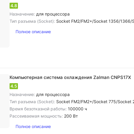
4.8
Назначение:
для процессора
Тип разъема (Socket):
Socket FM2/FM2+/Socket 1356/1366/Socket 2011/Socket 775/Socket 478/Socket AM3/AM3+/FM1/Socket A(462
Полное описание
Компьютерная система охлаждения Zalman CNPS17X
4.5
Назначение:
для процессора
Тип разъема (Socket):
Socket FM2/FM2+/Socket 775/Socket 2011/Socket AM3/AM3+/FM1/Socket A(462)/370/S
Время безотказной работы:
100000 ч
Рассеиваемая мощность:
200 Вт
Полное описание