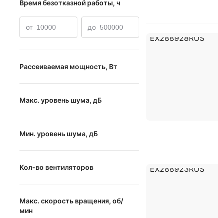
Время безотказной работы, ч
от
до
Рассеиваемая мощность, Вт
от
до
Макс. уровень шума, дБ
от
до
Мин. уровень шума, дБ
от
до
Кол-во вентиляторов
1 вентилятор
Макс. скорость вращения, об/
2 вентилятора
мин