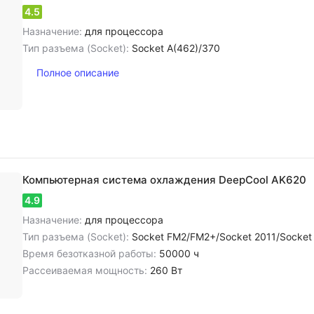
4.5
Назначение:
для процессора
Тип разъема (Socket):
Socket A(462)/370
Полное описание
Компьютерная система охлаждения DeepCool AK620
4.9
Назначение:
для процессора
Тип разъема (Socket):
Socket FM2/FM2+/Socket 2011/Socket 478/Socket AM3/AM3+/FM1/Socket A(462)/370/Socket 754/Socket 
Время безотказной работы:
50000 ч
Рассеиваемая мощность:
260 Вт