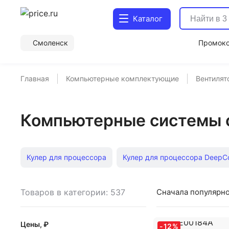
Каталог
Смоленск
Промок
Главная
Компьютерные комплектующие
Вентилят
Компьютерные системы 
Кулер для процессора
Кулер для процессора DeepC
Вентиляторы для корпуса компьютера
Deepcool Ice 
Товаров в категории: 537
Сначала популярн
120 мм 4pin Rgb
Ak 400 Deepcool
Argb
14 см
Цены, ₽
-
12
%