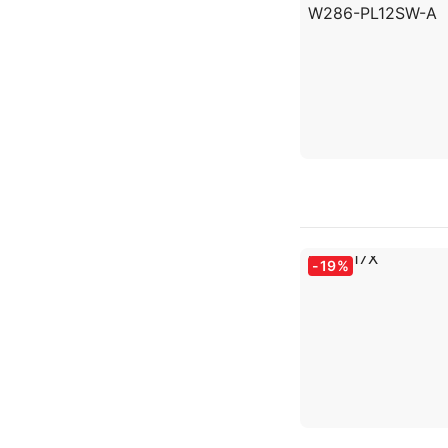
-
19
%