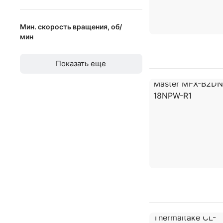
3 вентилятора
от
до
4 вентилятора
Мин. скорость вращения, об/
мин
пассивное охлаждение
от
до
Показать еще