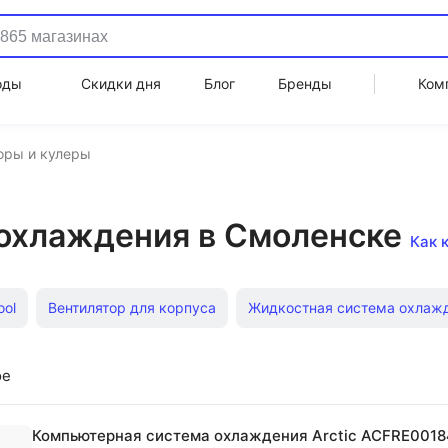
оды
Скидки дня
Блог
Бренды
Ком
оры и кулеры
охлаждения в Смоленске
Как 
ool
Вентилятор для корпуса
Жидкостная система охлаж
Edge Mini Fs V2.0
Для корпуса 120 белая подсветка
Черн
ое
Для компьютеров Jonsbo
Ak500 Deepcool
Noctua A
Компьютерная система охлаждения Arctic ACFRE001