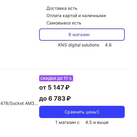
Доставка
есть
Оплата картой и наличными
Самовывоз есть
В магазин
KNS digital solutions
4.8
11
СКИДКИ ДО
%
от 5 147 ₽
до 6 783 ₽
AM1/Socket AM2/AM2+/Socket 1150/1155/1156
Сравнить цены
5
1 магазин с
4.5
и выше