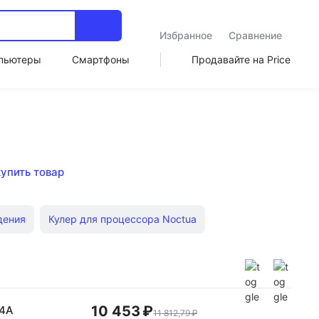
Избранное
Сравнение
пьютеры
Смартфоны
Продавайте на Price
купить товар
дения
Кулер для процессора Noctua
ые для процессора
Deepcool 120
m4
Для компьютеров Gamemax
Для пк 8 на 8
10 453 ₽
84A
11 812,79 ₽