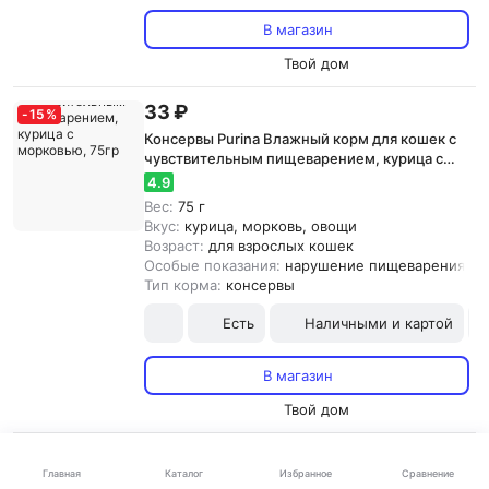
В магазин
Твой дом
33 ₽
-
15
%
Консервы Purina Влажный корм для кошек с
чувствительным пищеварением, курица с
морковью, 75гр
4.9
Вес:
75 г
Вкус:
курица, морковь, овощи
Возраст:
для взрослых кошек
Особые показания:
нарушение пищеварения
Тип корма:
консервы
Есть
Наличными и картой
В магазин
Твой дом
34 ₽
-
15
%
Каталог
Главная
Избранное
Сравнение
Консервы Gourmet Влажный корм Perl Желе