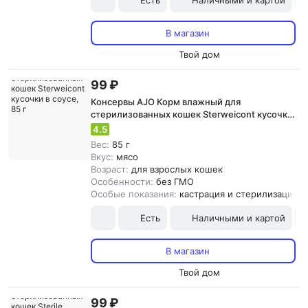
Есть
Наличными и картой
В магазин
Твой дом
99 ₽
Консервы AJO Корм влажный для
стерилизованных кошек Sterweicont кусочки
в соусе, 85 г
4.5
Вес:
85 г
Вкус:
мясо
Возраст:
для взрослых кошек
Особенности:
без ГМО
Особые показания:
кастрация и стерилизация
Есть
Наличными и картой
В магазин
Твой дом
99 ₽