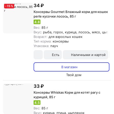
34 ₽
-
15
%
Консервы Gourmet Влажный корм для кошек
perle кусочки лосось, 85 г
4.8
Вес:
85 г
Вкус:
рыба, горох, курица, лосось, мясо, цыпле
Возраст:
для взрослых кошек
Тип корма:
консервы
Упаковка:
пауч
Есть
Наличными и картой
В магазин
Твой дом
33 ₽
Консервы Whiskas Корм для котят рагу с
курицей, 85 г
4.5
Вес:
85 г
Вкус:
курица, птица, цыпленок