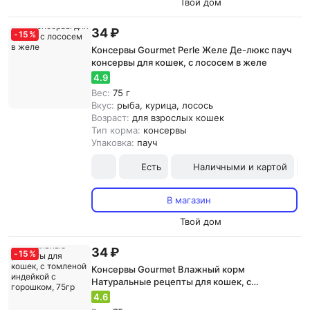
Твой дом
34 ₽
-
15
%
Консервы Gourmet Perle Желе Де-люкс пауч
консервы для кошек, с лососем в желе
4.9
Вес:
75 г
Вкус:
рыба, курица, лосось
Возраст:
для взрослых кошек
Тип корма:
консервы
Упаковка:
пауч
Есть
Наличными и картой
В магазин
Твой дом
34 ₽
-
15
%
Консервы Gourmet Влажный корм
Натуральные рецепты для кошек, с
томленой индейкой с горошком, 75гр
4.6