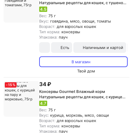
Натуральные рецепты для кошек, с тушеной
говядиной и томатами, 75гр
4.5
Вес:
75 г
Вкус:
говядина, мясо, овощи, томаты
Возраст:
для взрослых кошек
Тип корма:
консервы
Упаковка:
пауч
Есть
Наличными и картой
В магазин
Твой дом
34 ₽
-
15
%
Консервы Gourmet Влажный корм
Натуральные рецепты для кошек, с курицей
на пару и морковью, 75гр
4.7
Вес:
75 г
Вкус:
курица, морковь, мясо, овощи
Возраст:
для взрослых кошек
Тип корма:
консервы
Упаковка:
пауч