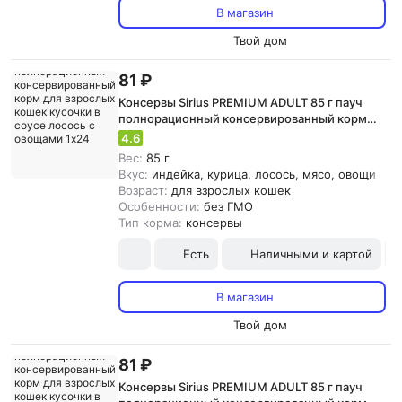
В магазин
Твой дом
81 ₽
Консервы Sirius PREMIUM ADULT 85 г пауч
полнорационный консервированный корм
для взрослых кошек кусочки в соусе лосось с
4.6
овощами 1х24
Вес:
85 г
Вкус:
индейка, курица, лосось, мясо, овощи
Возраст:
для взрослых кошек
Особенности:
без ГМО
Тип корма:
консервы
Есть
Наличными и картой
В магазин
Твой дом
81 ₽
Консервы Sirius PREMIUM ADULT 85 г пауч