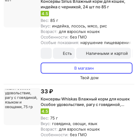
Консервы Sirius Влажный корм для кошек,
индейка с черникой, 24 шт по 85 г
4.5
Вес:
85 г
Вкус:
индейка, лосось, мясо, рис
Возраст:
для взрослых кошек
Особенности:
без ГМО
Особые показания:
нарушение пищеварения
Есть
Наличными и картой
В магазин
Твой дом
33 ₽
Консервы Whiskas Влажный корм для кошек
Особое удовольствие, рагу с говядиной,
языком и овощами, 75 гр
4.5
Вес:
75 г
Вкус:
говядина, овощи, язык
Возраст:
для взрослых кошек
Особенности:
без ГМО