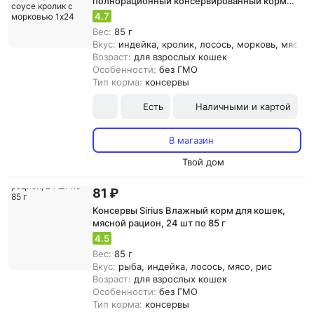
полнорационный консервированный корм
для взрослых кошек кусочки в соусе кролик с
4.7
морковью 1х24
Вес:
85 г
Вкус:
индейка, кролик, лосось, морковь, мясо, 
Возраст:
для взрослых кошек
Особенности:
без ГМО
Тип корма:
консервы
Есть
Наличными и картой
В магазин
Твой дом
81 ₽
Консервы Sirius Влажный корм для кошек,
мясной рацион, 24 шт по 85 г
4.5
Вес:
85 г
Вкус:
рыба, индейка, лосось, мясо, рис
Возраст:
для взрослых кошек
Особенности:
без ГМО
Тип корма:
консервы