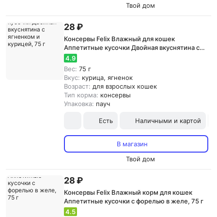
Твой дом
28 ₽
Консервы Felix Влажный для кошек
Аппетитные кусочки Двойная вкуснятина с
ягненком и курицей, 75 г
4.9
Вес:
75 г
Вкус:
курица, ягненок
Возраст:
для взрослых кошек
Тип корма:
консервы
Упаковка:
пауч
Есть
Наличными и картой
В магазин
Твой дом
28 ₽
Консервы Felix Влажный корм для кошек
Аппетитные кусочки с форелью в желе, 75 г
4.5