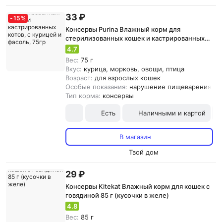
33 ₽
-
15
%
Консервы Purina Влажный корм для
стерилизованных кошек и кастрированных
котов, с курицей и фасоль, 75гр
4.7
Вес:
75 г
Вкус:
курица, морковь, овощи, птица
Возраст:
для взрослых кошек
Особые показания:
нарушение пищеварения, ка
Тип корма:
консервы
Есть
Наличными и картой
В магазин
Твой дом
29 ₽
Консервы Kitekat Влажный корм для кошек с
говядиной 85 г (кусочки в желе)
4.8
Вес:
85 г