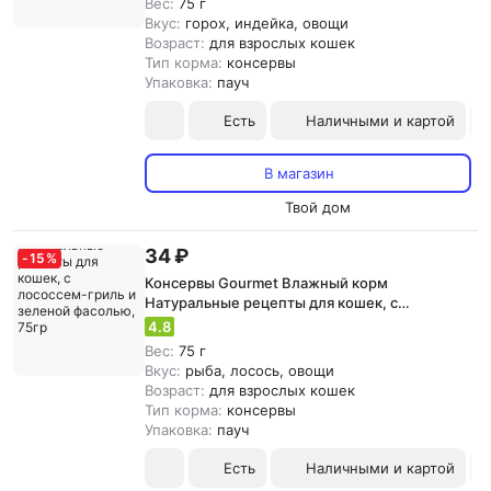
Вес:
75 г
Вкус:
горох, индейка, овощи
Возраст:
для взрослых кошек
Тип корма:
консервы
Упаковка:
пауч
Есть
Наличными и картой
В магазин
Твой дом
34 ₽
-
15
%
Консервы Gourmet Влажный корм
Натуральные рецепты для кошек, с
лососсем-гриль и зеленой фасолью, 75гр
4.8
Вес:
75 г
Вкус:
рыба, лосось, овощи
Возраст:
для взрослых кошек
Тип корма:
консервы
Упаковка:
пауч
Есть
Наличными и картой