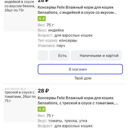
28 ₽
Консервы Felix Влажный корм для кошек
Sensations, с индейкой в соусе со вкусом
бекона, 26шт по 75г
4.4
Вес:
75 г
Вкус:
индейка
Возраст:
для взрослых кошек
Тип корма:
консервы
Упаковка:
пауч
Есть
Наличными и картой
В магазин
Твой дом
28 ₽
Консервы Felix Влажный корм для кошек
Sensations, с треской в соусе с томатами,
26шт по 75 г
4.8
Вес:
75 г
Вкус:
томаты, треска, утка
Возраст:
для взрослых кошек