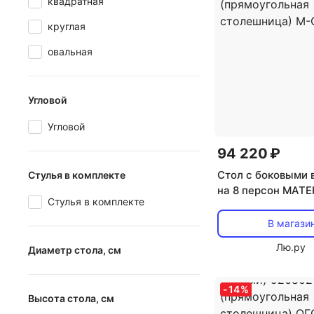
квадратная
круглая
овальная
Угловой
Угловой
94 220 ₽
Стол с боковыми 
Стулья в комплекте
на 8 персон MATE
Стулья в комплекте
MARBLES KL-99 Б
мрамор матовый, 
В магази
керамика/черный 
Лю.ру
Диаметр стола, см
City (прямоуголь
столешница) M-Ci
от
до
-
14
%
Высота стола, см