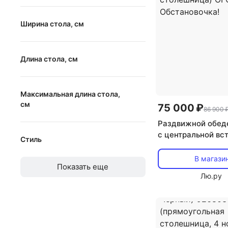
от
до
Ширина стола, см
от
до
Длина стола, см
от
до
Максимальная длина стола,
см
75 000 ₽
86 900 
Раздвижной обед
от
до
с центральной вс
Стиль
Montel ОГОГО Об
(Керамика/Черны
В магази
модерн
Показать еще
(прямоугольная 
Лю.ру
прованс
ОГОГО Обстаново
классический
хай-тек