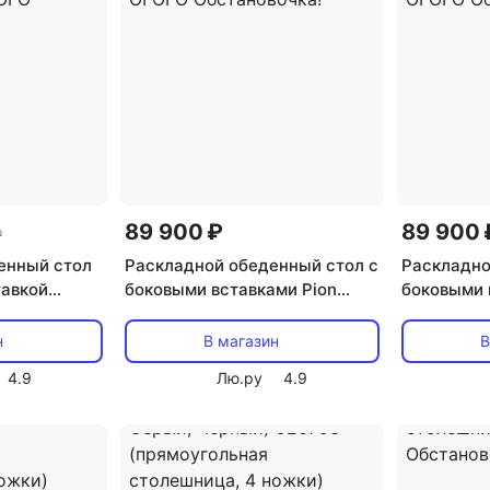
89 900 ₽
89 900 
₽
енный стол
Раскладной обеденный стол с
Раскладно
тавкой
боковыми вставками Pion
боковыми 
становочка
ОГОГО Обстановочка
ОГОГО Об
й) 926802
(Керамика/Серый, Черный)
(Керамика
н
В магазин
В
столешница)
926808 (круглая столешница)
926809 (к
4.9
Лю.ру
4.9
чка!
ОГОГО Обстановочка!
ОГОГО Обс