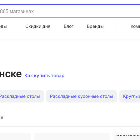
оды
Скидки дня
Блог
Бренды
Ком
нске
Как купить товар
Раскладные столы
Раскладные кухонные столы
Круглы
ры
Квадратные кухонные столы
Овальные кухонные ст
ое
le
Раскладные столы TetChair
Столы обеденные TetChair