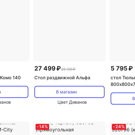
27 499 ₽
5 795 ₽
39 199 ₽
Комо 140
Стол раздвижной Альфа
стол Тюль
800х800х
черный
н
В магазин
В
ванов
Цвет Диванов
-
14
%
-
24
%