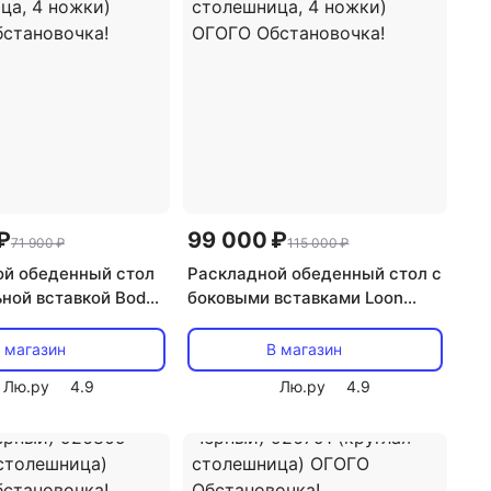
₽
99 000 ₽
71 900 ₽
115 000 ₽
й обеденный стол
Раскладной обеденный стол с
ьной вставкой Boddy
боковыми вставками Loon
становочка
ОГОГО Обстановочка
/Черный, Темно-
(Керамика/Серый, Черный)
 магазин
В магазин
6796 (круглая
926794 (прямоугольная
Лю.ру
4.9
Лю.ру
4.9
а, 4 ножки) ОГОГО
столешница, 4 ножки) ОГОГО
чка!
Обстановочка!