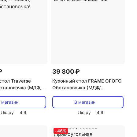
₽
39 800 ₽
стол Traverse
Кухонный стол FRAME ОГОГО
тановочка (МДФ,
Обстановочка (МДФ/
евый, Черный)
Бежевый) 907476
рямоугольная
(прямоугольная столешница,
 магазин
В магазин
а, 4 ножки) ОГОГО
4 ножки) ОГОГО
Лю.ру
4.9
Лю.ру
4.9
чка!
Обстановочка!
-
46
%