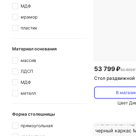
МДФ
мрамор
пластик
Материал основания
массив
53 799 ₽
83 899 ₽
ЛДСП
Стол раздвижной 
МДФ
В магази
металл
Цвет Ди
Форма столешницы
прямоугольная