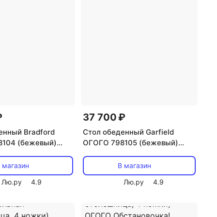
₽
37 700 ₽
енный Bradford
Стол обеденный Garfield
104 (бежевый)
ОГОГО 798105 (бежевый)
столешница, 4
(круглая столешница, 4
ОГО Обстановочка!
ножки) ОГОГО Обстановочка!
 магазин
В магазин
Лю.ру
4.9
Лю.ру
4.9