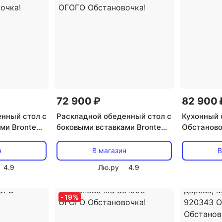
72 900 ₽
82 900 
нный стол с
Раскладной обеденный стол с
Кухонный 
ми Bronte
боковыми вставками Bronte
Обстаново
очка
ОГОГО Обстановочка
Белый) 93
й) 926803
(Керамика/Серый, Черный)
столешни
н
В магазин
В
толешница,
926793 (прямоугольная
Обстаново
4.9
Лю.ру
4.9
столешница, 4 ножки) ОГОГО
Обстановочка!
-
19
%