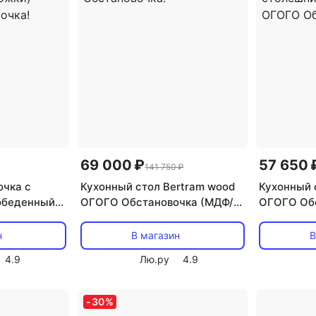
69 000 ₽
57 650 
141 750 ₽
очка с
Кухонный стол Bertram wood
Кухонный 
обеденный
ОГОГО Обстановочка (МДФ/
ОГОГО Обс
79 (дуб)
Бежевый) 904964
Шпон/Беж
толешница,
(прямоугольная столешница)
907472 (п
н
В магазин
В
ОГОГО Обстановочка!
столешниц
4.9
Лю.ру
4.9
Обстаново
-
30
%