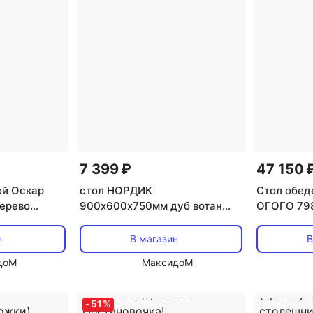
7 399 ₽
47 150 
ой Оскар
стол НОРДИК
Стол обед
ерево
900х600х750мм дуб вотан
ОГОГО 798
металл/ЛДСП
(круглая 
ножки) ОГ
н
В магазин
В
доМ
МаксидоМ
-
51
%