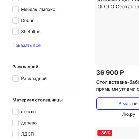
Мебель Импэкс
Dobrin
Sheffilton
Показать все
Раскладной
36 900 ₽
Раскладной
Стол вставка-баб
прямыми углами 
Wave ОГОГО 6021
Материал столешницы
(прямоугольная с
В магази
4 ножки) ОГОГО
стекло
Лю.ру
Обстановочка!
дерево
-
36
%
ЛДСП