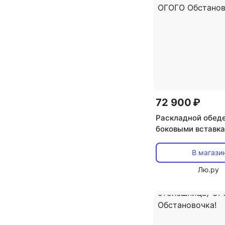
кантри
лофт
72 900 ₽
Раскладной обеде
боковыми вставка
ОГОГО Обстанов
(Керамика/Черны
В магази
(прямоугольная с
Лю.ру
4 ножки) ОГОГО
Обстановочка!