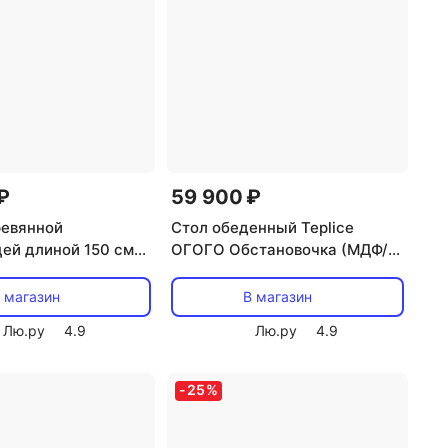
₽
59 900 ₽
ревянной
Стол обеденный Teplice
ей длиной 150 см
ОГОГО Обстановочка (МДФ/
 Violet ОГОГО
Бежевый) 939720 ОГОГО
чка (Массив
Обстановочка!
 магазин
В магазин
ДФ, Шпон/Орех)
Лю.ру
4.9
Лю.ру
4.9
ГОГО
чка!
-
25
%