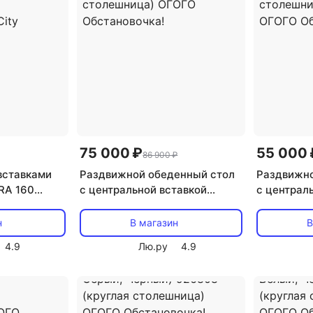
75 000 ₽
55 000 
86 900 ₽
вставками
Раздвижной обеденный стол
Раздвижно
RA 160
с центральной вставкой
с централ
елый
Montel ОГОГО Обстановочка
ОГОГО Об
итальянская
(Керамика/Серый, Черный)
(Керамика
н
В магазин
В
каркас М-
926792 (прямоугольная
серый) 92
4.9
Лю.ру
4.9
ная
столешница) ОГОГО
столешниц
ty
Обстановочка!
Обстаново