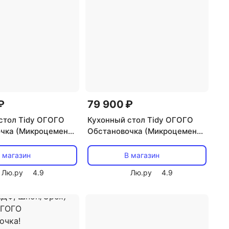
₽
79 900 ₽
стол Tidy ОГОГО
Кухонный стол Tidy ОГОГО
чка (Микроцемент/
Обстановочка (Микроцемент/
0827 (овальная
Серый) 930822 (круглая
ца) ОГОГО
столешница) ОГОГО
 магазин
В магазин
чка!
Обстановочка!
Лю.ру
4.9
Лю.ру
4.9