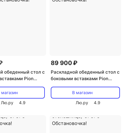
₽
89 900 ₽
й обеденный стол с
Раскладной обеденный стол с
вставками Pion
боковыми вставками Pion
становочка
ОГОГО Обстановочка
/Белый, Черный)
(Керамика/Черный) 926791
 магазин
В магазин
руглая столешница)
(круглая столешница) ОГОГО
Лю.ру
4.9
Лю.ру
4.9
тановочка!
Обстановочка!