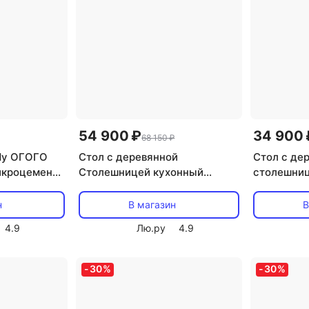
54 900 ₽
34 900 
68 150 ₽
dy ОГОГО
Cтол с деревянной
Стол с де
икроцемент/
Cтолешницей кухонный
столешниц
руглая
обеденный Gill (МДФ/светло-
обеденный
ОГО
коричневый) ОГОГО
Обстаново
н
В магазин
В
Обстановочка 891906 ОГОГО
дерева, М
4.9
Лю.ру
4.9
Обстановочка!
920343 О
Обстаново
-
30
%
-
30
%