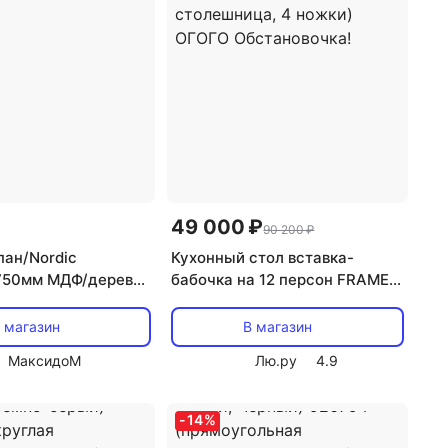
49 000 ₽
90 200 ₽
пан/Nordic
Кухонный стол вставка-
750мм МДФ/дерево
бабочка на 12 персон FRAME
ОГОГО Обстановочка (МДФ/
Бежевый) 908982
 магазин
В магазин
(прямоугольная столешница,
МаксидоМ
Лю.ру
4.9
4 ножки) ОГОГО
Обстановочка!
-
14
%