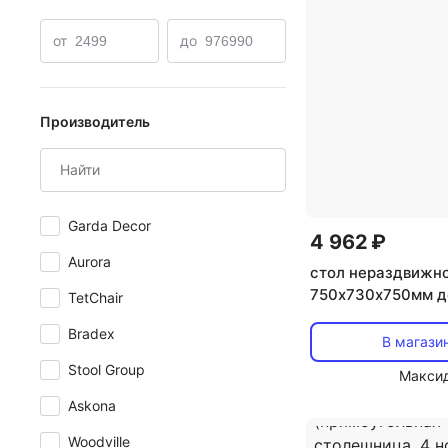
от
до
Производитель
Garda Decor
4 962 ₽
Aurora
стол нераздвижн
750х730х750мм д
TetChair
натуральный
Bradex
В магази
Stool Group
Макси
Askona
Woodville