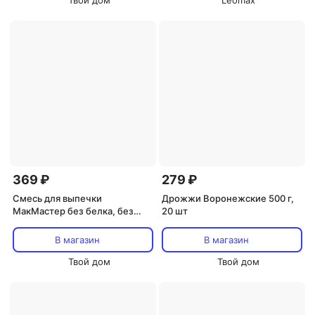
Твой дом
Leomax
369 ₽
279 ₽
Смесь для выпечки
Дрожжи Воронежские 500 г,
МакМастер без белка, без
20 шт
глютена, 700 г
В магазин
В магазин
Твой дом
Твой дом