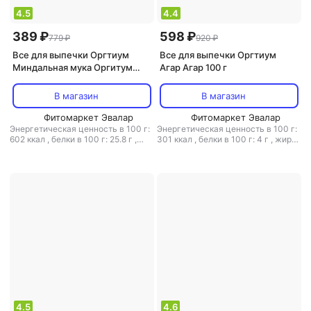
4.5
4.4
389 ₽
598 ₽
779 ₽
920 ₽
Все для выпечки Оргтиум
Все для выпечки Оргтиум
Миндальная мука Оргитум
Агар Агар 100 г
натуральная 100 г
В магазин
В магазин
Фитомаркет Эвалар
Фитомаркет Эвалар
Энергетическая ценность в 100 г:
Энергетическая ценность в 100 г:
602 ккал
,
белки в 100 г: 25.8 г
,
301 ккал
,
белки в 100 г: 4 г
,
жиры
жиры в 100 г: 54.5 г
,
углеводы в
в 100 г: 0 г
,
углеводы в 100 г: 76 г
100 г: 3.1 г
4.5
4.6