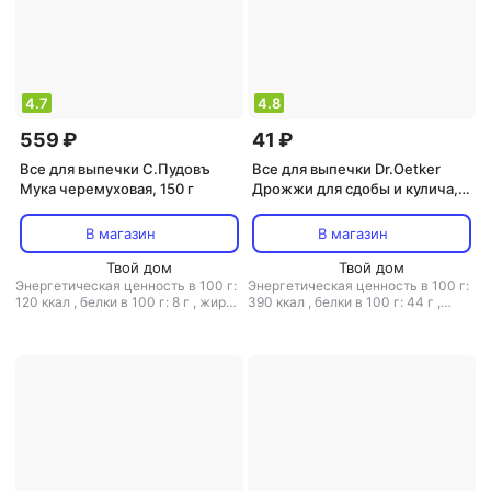
4.7
4.8
559 ₽
41 ₽
Все для выпечки С.Пудовъ
Все для выпечки Dr.Oetker
Мука черемуховая, 150 г
Дрожжи для сдобы и кулича, 8
г
В магазин
В магазин
Твой дом
Твой дом
Энергетическая ценность в 100 г:
Энергетическая ценность в 100 г:
120 ккал
,
белки в 100 г: 8 г
,
жиры
390 ккал
,
белки в 100 г: 44 г
,
в 100 г: 0 г
,
углеводы в 100 г: 22 г
жиры в 100 г: 6 г
,
углеводы в 100
г: 24 г