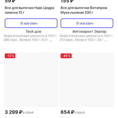
59 ₽
155 ₽
Все для выпечки Haas Цедра
Все для выпечки Витапром
лимона 15 г
Мука льняная 200 г
В магазин
В магазин
Твой дом
Фитомаркет Эвалар
Энергетическая ценность в 100 г:
Энергетическая ценность в 100 г:
280 ккал
,
белки в 100 г: 5.5 г
,
312 ккал
,
белки в 100 г: 36 г
,
жиры в 100 г: 0 г
,
углеводы в 100
жиры в 100 г: 10 г
,
углеводы в 100
г: 61 г
г: 9 г
-
13
%
-
45
%
3 299 ₽
654 ₽
3 799 ₽
1 190 ₽