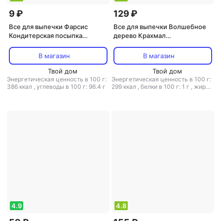
9 ₽
129 ₽
Все для выпечки Фарсис
Все для выпечки Волшебное
Кондитерская посыпка
дерево Крахмал
вермишель 7 г
картофельный 200 г
В магазин
В магазин
Твой дом
Твой дом
Энергетическая ценность в 100 г:
Энергетическая ценность в 100 г:
386 ккал
,
углеводы в 100 г: 96.4 г
299 ккал
,
белки в 100 г: 1 г
,
жиры
в 100 г: 0 г
,
углеводы в 100 г: 79.6
г
4.9
4.8