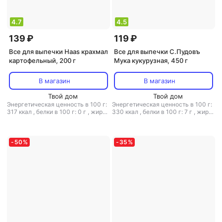
4.7
4.5
139 ₽
119 ₽
Все для выпечки Haas крахмал
Все для выпечки С.Пудовъ
картофельный, 200 г
Мука кукурузная, 450 г
В магазин
В магазин
Твой дом
Твой дом
Энергетическая ценность в 100 г:
Энергетическая ценность в 100 г:
317 ккал
,
белки в 100 г: 0 г
,
жиры
330 ккал
,
белки в 100 г: 7 г
,
жиры
в 100 г: 0 г
,
углеводы в 100 г: 79.3
в 100 г: 1.5 г
,
углеводы в 100 г: 72
г
г
-
50
%
-
35
%