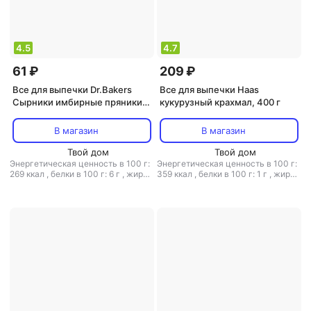
4.5
4.7
61 ₽
209 ₽
Все для выпечки Dr.Bakers
Все для выпечки Haas
Сырники имбирные пряники
кукурузный крахмал, 400 г
44 г
В магазин
В магазин
Твой дом
Твой дом
Энергетическая ценность в 100 г:
Энергетическая ценность в 100 г:
269 ккал
,
белки в 100 г: 6 г
,
жиры
359 ккал
,
белки в 100 г: 1 г
,
жиры
в 100 г: 5 г
,
углеводы в 100 г: 44 г
в 100 г: 0.6 г
,
углеводы в 100 г:
85.2 г