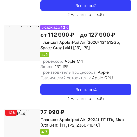
Все цены
2
2 магазина с
4.5
+
12
СКИДКИ ДО
%
от 112 990 ₽
до 127 990 ₽
Планшет Apple iPad Air (2026) 13" 512Gb,
Space Gray (M4) [13", IPS]
4.5
Процессор:
Apple M4
Экран:
13", IPS
Производитель процессора:
Apple
Графический ускоритель:
Apple GPU
Все цены
4
2 магазина с
4.5
+
77 990 ₽
-
12
%
Планшет Apple ipad Air (2024) 11" 1Tb, Blue
(6th Gen) [11", IPS, 2360x1640]
4.7