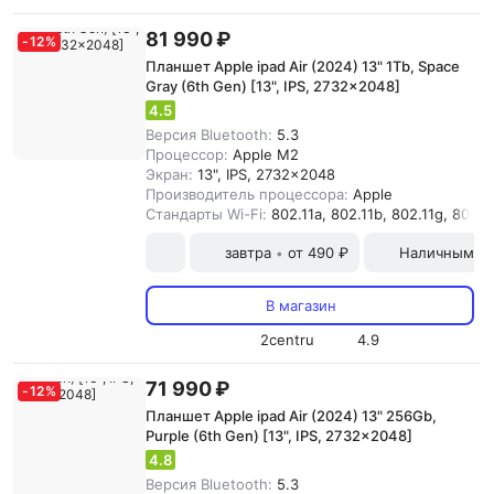
81 990 ₽
-
12
%
Планшет Apple ipad Air (2024) 13" 1Tb, Space
Gray (6th Gen) [13", IPS, 2732x2048]
4.5
Версия Bluetooth:
5.3
Процессор:
Apple M2
Экран:
13", IPS, 2732x2048
Производитель процессора:
Apple
Стандарты Wi-Fi:
802.11a, 802.11b, 802.11g, 802.11
завтра
от 490 ₽
Наличными и
•
В магазин
2centru
4.9
71 990 ₽
-
12
%
Планшет Apple ipad Air (2024) 13" 256Gb,
Purple (6th Gen) [13", IPS, 2732x2048]
4.8
Версия Bluetooth:
5.3