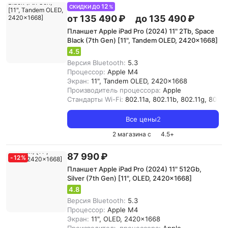
12
СКИДКИ ДО
%
от 135 490 ₽
до 135 490 ₽
Планшет Apple iPad Pro (2024) 11" 2Tb, Space
Black (7th Gen) [11", Tandem OLED, 2420x1668]
4.5
Версия Bluetooth:
5.3
Процессор:
Apple M4
Экран:
11", Tandem OLED, 2420x1668
Производитель процессора:
Apple
Стандарты Wi-Fi:
802.11a, 802.11b, 802.11g, 802.11
Все цены
2
2 магазина с
4.5
+
87 990 ₽
-
12
%
Планшет Apple iPad Pro (2024) 11" 512Gb,
Silver (7th Gen) [11", OLED, 2420x1668]
4.8
Версия Bluetooth:
5.3
Процессор:
Apple M4
Экран:
11", OLED, 2420x1668