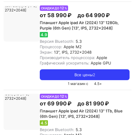
12
СКИДКИ ДО
%
от 58 990 ₽
до 64 990 ₽
Планшет Apple ipad Air (2024) 13" 128Gb,
Purple (6th Gen) [13", IPS, 2732x2048]
4.9
Версия Bluetooth:
5.3
Процессор:
Apple M2
Экран:
13", IPS, 2732x2048
Производитель процессора:
Apple
Графический ускоритель:
Apple GPU
Все цены
2
1 магазин с
4.5
+
12
СКИДКИ ДО
%
от 69 990 ₽
до 81 990 ₽
Планшет Apple ipad Air (2024) 13" 1Tb, Blue
(6th Gen) [13", IPS, 2732x2048]
4.5
Версия Bluetooth:
5.3