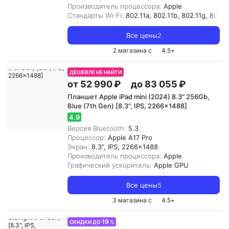
Производитель процессора:
Apple
Стандарты Wi-Fi:
802.11a, 802.11b, 802.11g, 802.11
Все цены
2
2 магазина с
4.5
+
ДЕШЕВЛЕ НЕ НАЙТИ
от 52 990 ₽
до 83 055 ₽
Планшет Apple iPad mini (2024) 8.3" 256Gb,
Blue (7th Gen) [8.3", IPS, 2266x1488]
4.9
Версия Bluetooth:
5.3
Процессор:
Apple A17 Pro
Экран:
8.3", IPS, 2266x1488
Производитель процессора:
Apple
Графический ускоритель:
Apple GPU
Все цены
5
3 магазина с
4.5
+
19
СКИДКИ ДО
%