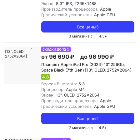
Экран:
8.3", IPS, 2266x1488
Производитель процессора:
Apple
Графический ускоритель:
Apple GPU
Все цены
5
3 магазина с
4.5
+
12
СКИДКИ ДО
%
от 96 690 ₽
до 96 990 ₽
Планшет Apple iPad Pro (2024) 13" 256Gb,
Space Black (7th Gen) [13", OLED, 2752x2064]
4.8
Версия Bluetooth:
5.3
Процессор:
Apple M4
Экран:
13", OLED, 2752x2064
Производитель процессора:
Apple
Графический ускоритель:
Apple GPU
Все цены
2
2 магазина с
4.5
+