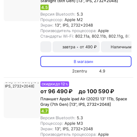
Starlight (6th Gen) [13", IPS, 2732x2048]
4.5
Версия Bluetooth:
5.3
Процессор:
Apple M2
Экран:
13", IPS, 2732x2048
Производитель процессора:
Apple
Стандарты Wi-Fi:
802.11a, 802.11b, 802.11g, 802.11
завтра
от 490 ₽
Наличными и
•
В магазин
2centru
4.9
12
СКИДКИ ДО
%
от 96 490 ₽
до 100 590 ₽
Планшет Apple ipad Air (2025) 13" 1Tb, Space
Gray (7th Gen) [13", IPS, 2732x2048]
4.7
Версия Bluetooth:
5.3
Процессор:
Apple M3
Экран:
13", IPS, 2732x2048
Производитель процессора:
Apple