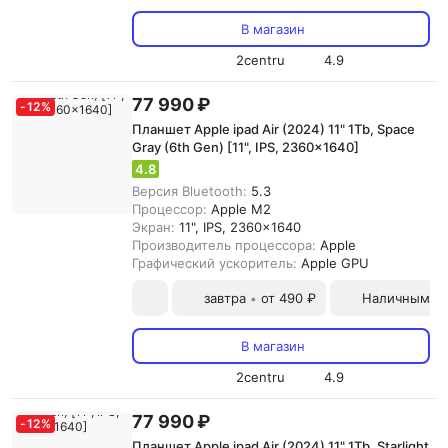
В магазин
2centru
4.9
77 990 ₽
-
12
%
Планшет Apple ipad Air (2024) 11" 1Tb, Space
Gray (6th Gen) [11", IPS, 2360x1640]
4.8
Версия Bluetooth:
5.3
Процессор:
Apple M2
Экран:
11", IPS, 2360x1640
Производитель процессора:
Apple
Графический ускоритель:
Apple GPU
завтра
от 490 ₽
Наличными и
•
В магазин
2centru
4.9
77 990 ₽
-
12
%
Планшет Apple ipad Air (2024) 11" 1Tb, Starlight