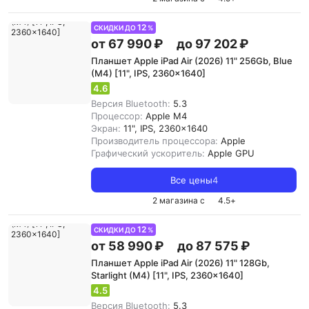
12
СКИДКИ ДО
%
от 67 990 ₽
до 97 202 ₽
Планшет Apple iPad Air (2026) 11" 256Gb, Blue
(M4) [11", IPS, 2360x1640]
4.6
Версия Bluetooth:
5.3
Процессор:
Apple M4
Экран:
11", IPS, 2360x1640
Производитель процессора:
Apple
Графический ускоритель:
Apple GPU
Все цены
4
2 магазина с
4.5
+
12
СКИДКИ ДО
%
от 58 990 ₽
до 87 575 ₽
Планшет Apple iPad Air (2026) 11" 128Gb,
Starlight (M4) [11", IPS, 2360x1640]
4.5
Версия Bluetooth:
5.3