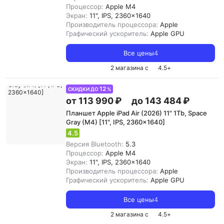
Процессор:
Apple M4
Экран:
11", IPS, 2360x1640
Производитель процессора:
Apple
Графический ускоритель:
Apple GPU
Все цены
4
2 магазина с
4.5
+
12
СКИДКИ ДО
%
от 113 990 ₽
до 143 484 ₽
Планшет Apple iPad Air (2026) 11" 1Tb, Space
Gray (M4) [11", IPS, 2360x1640]
4.5
Версия Bluetooth:
5.3
Процессор:
Apple M4
Экран:
11", IPS, 2360x1640
Производитель процессора:
Apple
Графический ускоритель:
Apple GPU
Все цены
4
2 магазина с
4.5
+