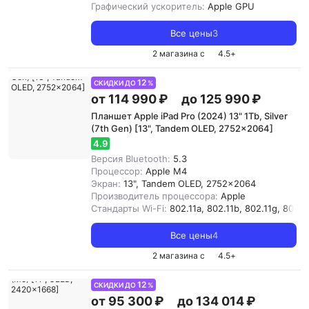
Графический ускоритель:
Apple GPU
Все цены
3
2 магазина с
4.5
+
12
СКИДКИ ДО
%
от 114 990 ₽
до 125 990 ₽
Планшет Apple iPad Pro (2024) 13" 1Tb, Silver
(7th Gen) [13", Tandem OLED, 2752x2064]
4.9
Версия Bluetooth:
5.3
Процессор:
Apple M4
Экран:
13", Tandem OLED, 2752x2064
Производитель процессора:
Apple
Стандарты Wi-Fi:
802.11a, 802.11b, 802.11g, 802.11
Все цены
4
2 магазина с
4.5
+
12
СКИДКИ ДО
%
от 95 300 ₽
до 134 014 ₽