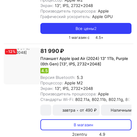
Процессор:
Apple M2
Экран:
13", IPS, 2732x2048
Производитель процессора:
Apple
Графический ускоритель:
Apple GPU
Все цены
2
1 магазин с
4.5
+
81 990 ₽
-
12
%
Планшет Apple ipad Air (2024) 13" 1Tb, Purple
(6th Gen) [13", IPS, 2732x2048]
4.5
Версия Bluetooth:
5.3
Процессор:
Apple M2
Экран:
13", IPS, 2732x2048
Производитель процессора:
Apple
Стандарты Wi-Fi:
802.11a, 802.11b, 802.11g, 802.11
завтра
от 490 ₽
Наличными и
•
В магазин
2centru
4.9