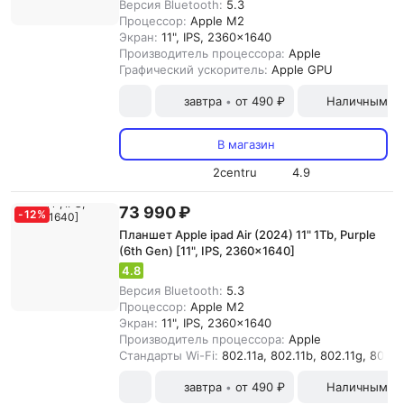
Версия Bluetooth:
5.3
Процессор:
Apple M2
Экран:
11", IPS, 2360x1640
Производитель процессора:
Apple
Графический ускоритель:
Apple GPU
завтра
от 490 ₽
Наличными и
•
В магазин
2centru
4.9
73 990 ₽
-
12
%
Планшет Apple ipad Air (2024) 11" 1Tb, Purple
(6th Gen) [11", IPS, 2360x1640]
4.8
Версия Bluetooth:
5.3
Процессор:
Apple M2
Экран:
11", IPS, 2360x1640
Производитель процессора:
Apple
Стандарты Wi-Fi:
802.11a, 802.11b, 802.11g, 802.11
завтра
от 490 ₽
Наличными и
•