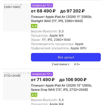
12
СКИДКИ ДО
%
от 68 490 ₽
до 97 202 ₽
Планшет Apple iPad Air (2026) 11" 256Gb,
Starlight (M4) [11", IPS, 2360x1640]
4.8
Версия Bluetooth:
5.3
Процессор:
Apple M4
Экран:
11", IPS, 2360x1640
Производитель процессора:
Apple
Графический ускоритель:
Apple GPU
Все цены
4
2 магазина с
4.5
+
12
СКИДКИ ДО
%
от 71 490 ₽
до 106 900 ₽
Планшет Apple iPad Air (2026) 13" 128Gb,
Space Gray (M4) [13", IPS, 2732x2048]
4.5
Версия Bluetooth:
5.3
Процессор:
Apple M4