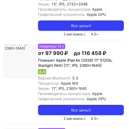
Экран:
13", IPS, 2732x2048
Производитель процессора:
Apple
Графический ускоритель:
Apple GPU
Все цены
4
2 магазина с
4.5
+
12
СКИДКИ ДО
%
от 97 990 ₽
до 116 458 ₽
Планшет Apple iPad Air (2026) 11" 512Gb,
Starlight (M4) [11", IPS, 2360x1640]
4.4
Версия Bluetooth:
5.3
Процессор:
Apple M4
Экран:
11", IPS, 2360x1640
Производитель процессора:
Apple
Графический ускоритель:
Apple GPU
Все цены
5
2 магазина с
4.5
+