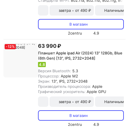
Стандарты Wi-Fi:
802.11a, 802.11b, 802.11g, 802.11
завтра
от 490 ₽
Наличными и
•
В магазин
2centru
4.9
63 990 ₽
-
12
%
Планшет Apple ipad Air (2024) 13" 128Gb, Blue
(6th Gen) [13", IPS, 2732x2048]
4.8
Версия Bluetooth:
5.3
Процессор:
Apple M2
Экран:
13", IPS, 2732x2048
Производитель процессора:
Apple
Графический ускоритель:
Apple GPU
завтра
от 490 ₽
Наличными и
•
В магазин
2centru
4.9