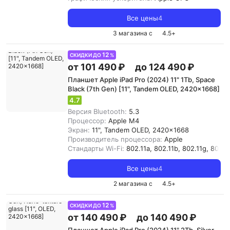
Все цены
4
3 магазина с
4.5
+
12
СКИДКИ ДО
%
от 101 490 ₽
до 124 490 ₽
Планшет Apple iPad Pro (2024) 11" 1Tb, Space
Black (7th Gen) [11", Tandem OLED, 2420x1668]
4.7
Версия Bluetooth:
5.3
Процессор:
Apple M4
Экран:
11", Tandem OLED, 2420x1668
Производитель процессора:
Apple
Стандарты Wi-Fi:
802.11a, 802.11b, 802.11g, 802.11
Все цены
4
2 магазина с
4.5
+
12
СКИДКИ ДО
%
от 140 490 ₽
до 140 490 ₽