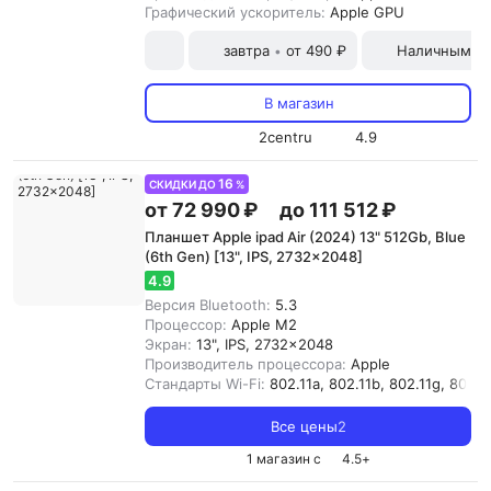
Графический ускоритель:
Apple GPU
завтра
от 490 ₽
Наличными и
•
В магазин
2centru
4.9
16
СКИДКИ ДО
%
от 72 990 ₽
до 111 512 ₽
Планшет Apple ipad Air (2024) 13" 512Gb, Blue
(6th Gen) [13", IPS, 2732x2048]
4.9
Версия Bluetooth:
5.3
Процессор:
Apple M2
Экран:
13", IPS, 2732x2048
Производитель процессора:
Apple
Стандарты Wi-Fi:
802.11a, 802.11b, 802.11g, 802.11
Все цены
2
1 магазин с
4.5
+