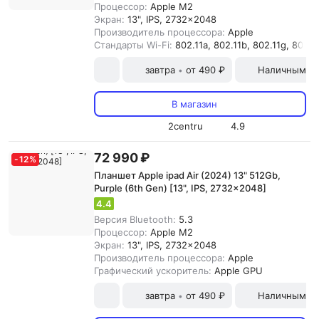
Процессор:
Apple M2
Экран:
13", IPS, 2732x2048
Производитель процессора:
Apple
Стандарты Wi-Fi:
802.11a, 802.11b, 802.11g, 802.11
завтра
от 490 ₽
Наличными и
•
В магазин
2centru
4.9
72 990 ₽
-
12
%
Планшет Apple ipad Air (2024) 13" 512Gb,
Purple (6th Gen) [13", IPS, 2732x2048]
4.4
Версия Bluetooth:
5.3
Процессор:
Apple M2
Экран:
13", IPS, 2732x2048
Производитель процессора:
Apple
Графический ускоритель:
Apple GPU
завтра
от 490 ₽
Наличными и
•