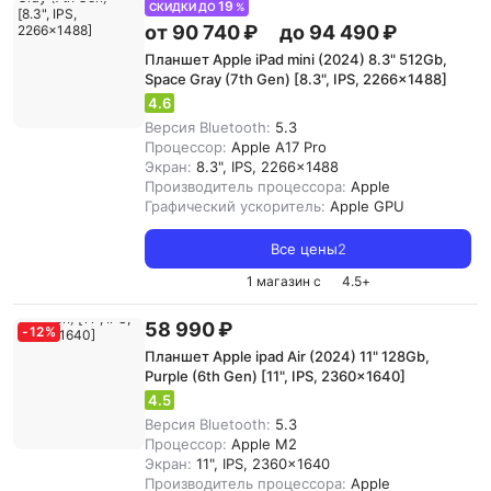
19
СКИДКИ ДО
%
от 90 740 ₽
до 94 490 ₽
Планшет Apple iPad mini (2024) 8.3" 512Gb,
Space Gray (7th Gen) [8.3", IPS, 2266x1488]
4.6
Версия Bluetooth:
5.3
Процессор:
Apple A17 Pro
Экран:
8.3", IPS, 2266x1488
Производитель процессора:
Apple
Графический ускоритель:
Apple GPU
Все цены
2
1 магазин с
4.5
+
58 990 ₽
-
12
%
Планшет Apple ipad Air (2024) 11" 128Gb,
Purple (6th Gen) [11", IPS, 2360x1640]
4.5
Версия Bluetooth:
5.3
Процессор:
Apple M2
Экран:
11", IPS, 2360x1640
Производитель процессора:
Apple