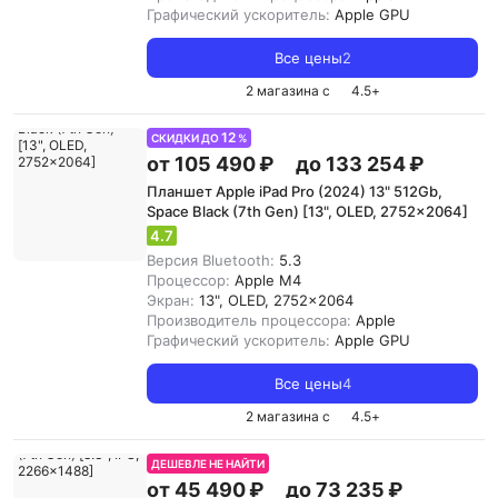
Графический ускоритель:
Apple GPU
Все цены
2
2 магазина с
4.5
+
12
СКИДКИ ДО
%
от 105 490 ₽
до 133 254 ₽
Планшет Apple iPad Pro (2024) 13" 512Gb,
Space Black (7th Gen) [13", OLED, 2752x2064]
4.7
Версия Bluetooth:
5.3
Процессор:
Apple M4
Экран:
13", OLED, 2752x2064
Производитель процессора:
Apple
Графический ускоритель:
Apple GPU
Все цены
4
2 магазина с
4.5
+
ДЕШЕВЛЕ НЕ НАЙТИ
от 45 490 ₽
до 73 235 ₽