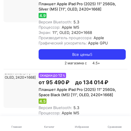
Планшет Apple iPad Pro (2025) 11" 256Gb,
Silver (M5) [11", OLED, 2420x1668]
4.9
Версия Bluetooth:
5.3
Процессор:
Apple M5
Экран:
11", OLED, 2420x1668
Производитель процессора:
Apple
Графический ускоритель:
Apple GPU
Все цены
5
2 магазина с
4.5
+
12
СКИДКИ ДО
%
от 95 490 ₽
до 134 014 ₽
Планшет Apple iPad Pro (2025) 11" 256Gb,
Space Black (M5) [11", OLED, 2420x1668]
4.5
Версия Bluetooth:
5.3
Процессор:
Apple M5
Экран:
11", OLED, 2420x1668
Производитель процессора:
Apple
Каталог
Главная
Избранное
Сравнение
Графический ускоритель:
Apple GPU