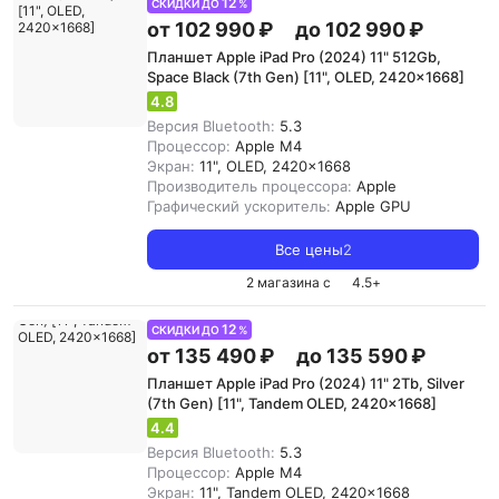
12
СКИДКИ ДО
%
от 102 990 ₽
до 102 990 ₽
Планшет Apple iPad Pro (2024) 11" 512Gb,
Space Black (7th Gen) [11", OLED, 2420x1668]
4.8
Версия Bluetooth:
5.3
Процессор:
Apple M4
Экран:
11", OLED, 2420x1668
Производитель процессора:
Apple
Графический ускоритель:
Apple GPU
Все цены
2
2 магазина с
4.5
+
12
СКИДКИ ДО
%
от 135 490 ₽
до 135 590 ₽
Планшет Apple iPad Pro (2024) 11" 2Tb, Silver
(7th Gen) [11", Tandem OLED, 2420x1668]
4.4
Версия Bluetooth:
5.3
Процессор:
Apple M4
Экран:
11", Tandem OLED, 2420x1668