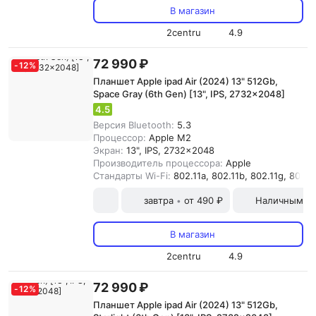
В магазин
2centru
4.9
72 990 ₽
-
12
%
Планшет Apple ipad Air (2024) 13" 512Gb,
Space Gray (6th Gen) [13", IPS, 2732x2048]
4.5
Версия Bluetooth:
5.3
Процессор:
Apple M2
Экран:
13", IPS, 2732x2048
Производитель процессора:
Apple
Стандарты Wi-Fi:
802.11a, 802.11b, 802.11g, 802.11
завтра
от 490 ₽
Наличными и
•
В магазин
2centru
4.9
72 990 ₽
-
12
%
Планшет Apple ipad Air (2024) 13" 512Gb,