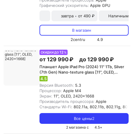
Производитель процессора:
Apple
Графический ускоритель:
Apple GPU
завтра
от 490 ₽
Наличными и
•
В магазин
2centru
4.9
12
СКИДКИ ДО
%
от 129 990 ₽
до 129 990 ₽
Планшет Apple iPad Pro (2024) 11" 1Tb, Silver
(7th Gen) Nano-texture glass [11", OLED,
2420x1668]
4.5
Версия Bluetooth:
5.3
Процессор:
Apple M4
Экран:
11", OLED, 2420x1668
Производитель процессора:
Apple
Стандарты Wi-Fi:
802.11a, 802.11b, 802.11g, 802.11
Все цены
2
2 магазина с
4.5
+