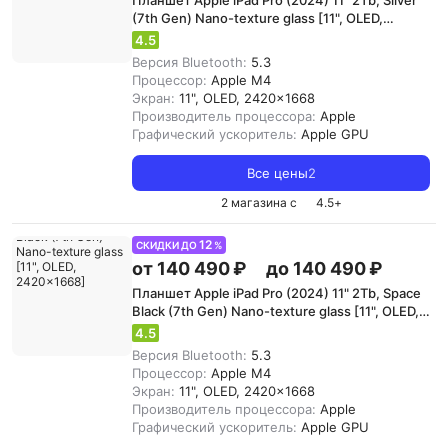
Планшет Apple iPad Pro (2024) 11" 2Tb, Silver
(7th Gen) Nano-texture glass [11", OLED,
2420x1668]
4.5
Версия Bluetooth:
5.3
Процессор:
Apple M4
Экран:
11", OLED, 2420x1668
Производитель процессора:
Apple
Графический ускоритель:
Apple GPU
Все цены
2
2 магазина с
4.5
+
12
СКИДКИ ДО
%
от 140 490 ₽
до 140 490 ₽
Планшет Apple iPad Pro (2024) 11" 2Tb, Space
Black (7th Gen) Nano-texture glass [11", OLED,
2420x1668]
4.5
Версия Bluetooth:
5.3
Процессор:
Apple M4
Экран:
11", OLED, 2420x1668
Производитель процессора:
Apple
Графический ускоритель:
Apple GPU