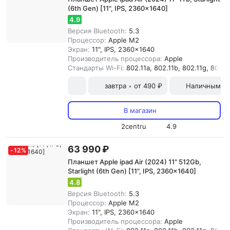
(6th Gen) [11", IPS, 2360x1640]
4.9
Версия Bluetooth:
5.3
Процессор:
Apple M2
Экран:
11", IPS, 2360x1640
Производитель процессора:
Apple
Стандарты Wi-Fi:
802.11a, 802.11b, 802.11g, 802.11
завтра
от 490 ₽
Наличными и
•
В магазин
2centru
4.9
63 990 ₽
-
12
%
Планшет Apple ipad Air (2024) 11" 512Gb,
Starlight (6th Gen) [11", IPS, 2360x1640]
4.8
Версия Bluetooth:
5.3
Процессор:
Apple M2
Экран:
11", IPS, 2360x1640
Производитель процессора:
Apple