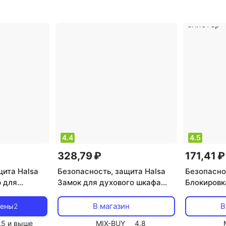
4.4
4.5
328,79 ₽
171,41 ₽
щита Halsa
Безопасность, защита Halsa
Безопасно
 для
Замок для духового шкафа
Блокировк
mium,
HLS-S-219 клеевой, цена за 1
универсал
шт
шт
шт., цена 
В магазин
В
цены
2
.5
и выше
MIX-BUY
4.8