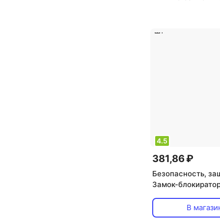
4.5
381,86 ₽
Безопасность, за
Замок-блокиратор
духового шкафа P
черный, цена за 1
В магази