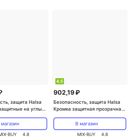
4.5
₽
902,19 ₽
сть, защита Halsa
Безопасность, защита Halsa
защитные на углы
Кромка защитная прозрачная
 цена за 1 упак
30х4х2000мм, цена за 1 упак
 магазин
В магазин
MIX-BUY
4.8
MIX-BUY
4.8