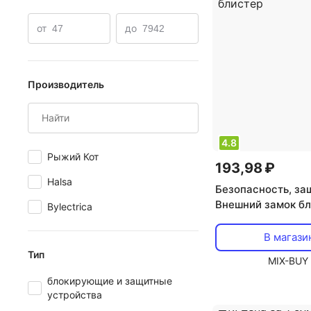
от
до
Производитель
4.8
Рыжий Кот
193,98 ₽
Halsa
Безопасность, за
Внешний замок бл
Bylectrica
для выдвижных я
скругленный 1 шт.,
В магази
блистер
Тип
MIX-BUY
блокирующие и защитные
устройства