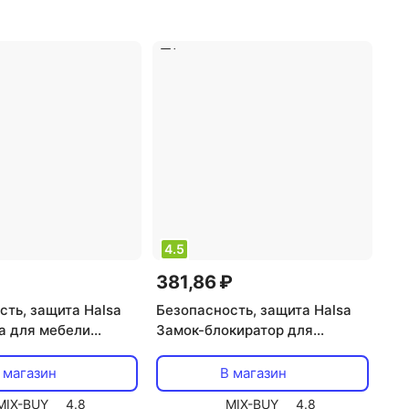
4.5
381,86 ₽
сть, защита Halsa
Безопасность, защита Halsa
а для мебели
Замок-блокиратор для
ьная (длинная) 2
духового шкафа Premium,
за 1 блистер
белый, цена за 1 шт
 магазин
В магазин
MIX-BUY
4.8
MIX-BUY
4.8