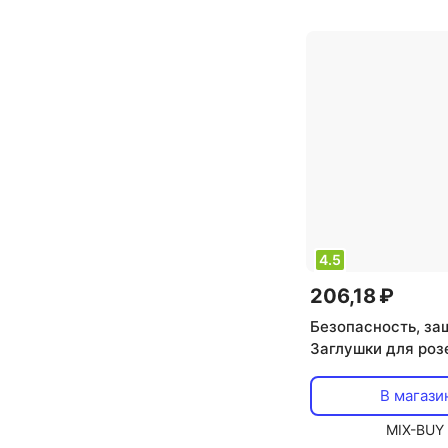
4.5
206,18 ₽
Безопасность, за
Заглушки для роз
шт HLS-S-602
В магази
MIX-BUY