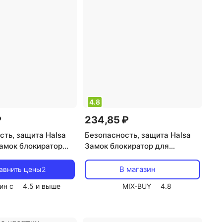
4.8
₽
234,85 ₽
сть, защита Halsa
Безопасность, защита Halsa
амок блокиратор
Замок блокиратор для
ижных ящиков
холодильника 1 шт., цена за 1
 1 шт., цена за 1
блистер
В магазин
авнить цены
2
ин с
4.5
и выше
MIX-BUY
4.8