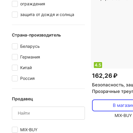
ограждения
защита от дождя и солнца
Страна-производитель
Беларусь
Германия
4.5
Китай
162,26 ₽
Россия
Безопасность, за
Прозрачные треу
накладки-протек
Продавец
мебели. 8 шт., цен
В магази
блистер
MIX-BUY
MIX-BUY