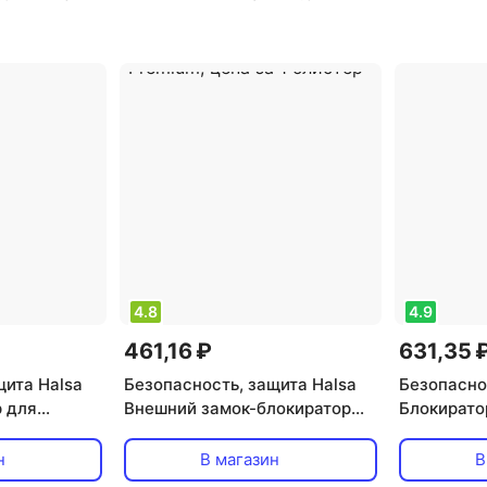
4.8
4.9
461,16 ₽
631,35 
щита Halsa
Безопасность, защита Halsa
Безопасно
 для
Внешний замок-блокиратор
Блокирато
remium,
для выдвижных ящиков
HLS-S-404,
 шт
Premium, цена за 1 блистер
н
В магазин
В