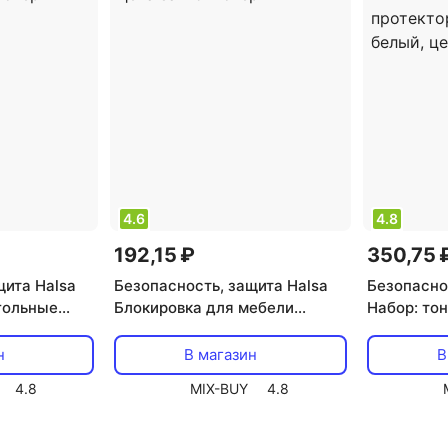
4.6
4.8
192,15 ₽
350,75 
щита Halsa
Безопасность, защита Halsa
Безопасно
гольные
Блокировка для мебели
Набор: то
торы для
универсальная с
универсал
а за 1
регулируемой длиной 1 шт.,
крепления
н
В магазин
В
цена за 1 блистер
мягкие на
4.8
MIX-BUY
4.8
"уголки", 
1 блистер