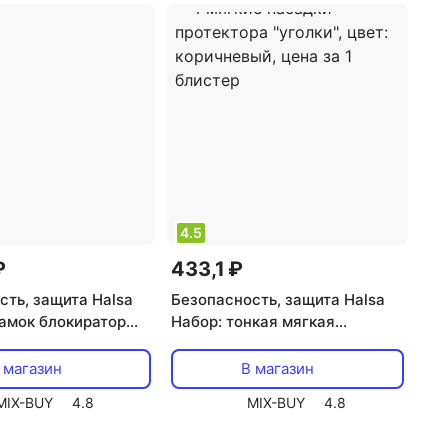
4.5
₽
433,1 ₽
сть, защита Halsa
Безопасность, защита Halsa
амок блокиратор
Набор: тонкая мягкая
к шкафов 2 шт.,
универсальная лента для
блистер
крепления на острые края + 4
 магазин
В магазин
мягкие насадки-протектора
MIX-BUY
4.8
MIX-BUY
4.8
"уголки", цвет: коричневый,
цена за 1 блистер