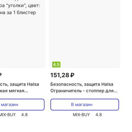
4.5
₽
151,28 ₽
сть, защита Halsa
Безопасность, защита Halsa
нкая мягкая
Ограничитель - стоппер для
ьная лента для
двери, TPR 1 шт., цена за 1
 на острые края + 4
блистер
 магазин
В магазин
садки-протектора
MIX-BUY
4.8
MIX-BUY
4.8
цвет: белый, цена за