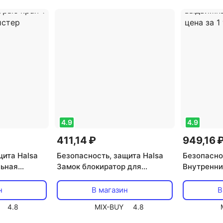
4.9
4.9
411,14 ₽
949,16 
щита Halsa
Безопасность, защита Halsa
Безопасно
льная
Замок блокиратор для
Внутренни
ента для
духовки 1 шт., цена за 1
блокирато
рые края 1
блистер
ящиков 4 ш
н
В магазин
В
стер
4.8
MIX-BUY
4.8