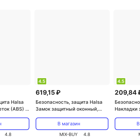
4.5
4.5
619,15 ₽
209,84 
щита Halsa
Безопасность, защита Halsa
Безопасно
еток (ABS) 6
Замок защитный оконный,
Накладки 
цена за 1 упак
(4 шт/уп),
н
В магазин
В
4.8
MIX-BUY
4.8