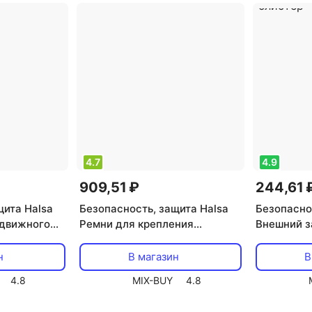
4.7
4.9
909,51 ₽
244,61 
щита Halsa
Безопасность, защита Halsa
Безопасно
здвижного
Ремни для крепления
Внешний з
а 1 блистер
телевизора / мебели 2 шт.,
для створо
цена за 1 блистер
цена за 1 
н
В магазин
В
4.8
MIX-BUY
4.8