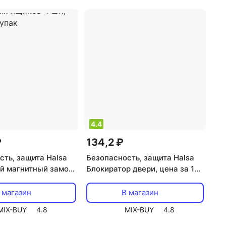
4.4
₽
134,2 ₽
сть, защита Halsa
Безопасность, защита Halsa
й магнитный замок
Блокиратор двери, цена за 1
р для выдвижных
блистер
т., цена за 1 упак
 магазин
В магазин
MIX-BUY
4.8
MIX-BUY
4.8