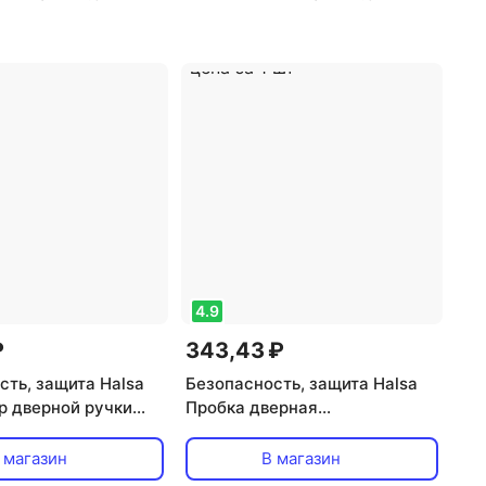
4.9
₽
343,43 ₽
сть, защита Halsa
Безопасность, защита Halsa
р дверной ручки
Пробка дверная
 цена за 1 шт
предохранительная HLS-S-
507 для защиты пальцев,
 магазин
В магазин
цена за 1 шт