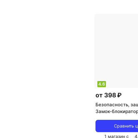
4.6
от 398 ₽
Безопасность, за
Замок-блокиратор
холодильника Pre
белый, цена за 1 
Сравнить 
1 магазин с
4