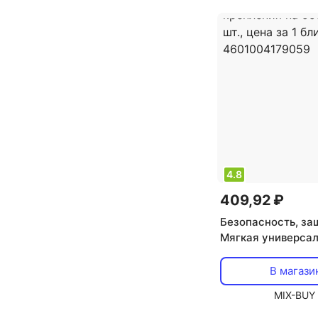
4.8
409,92 ₽
Безопасность, за
Мягкая универса
самоклеящаяся л
крепления на ост
В магази
шт., цена за 1 бли
MIX-BUY
4601004179059