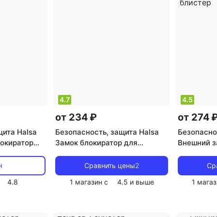
4.7
4.5
от 234 ₽
от 274 
щита Halsa
Безопасность, защита Halsa
Безопасно
окиратор
Замок блокиратор для
Внешний з
щиков
холодильника Цвет: черный 1
для выдв
 цена за 1
шт., цена за 1 блистер
квадратный
н
Сравнить цены
2
Ср
блистер
4.8
1 магазин с
4.5
и выше
1 магаз