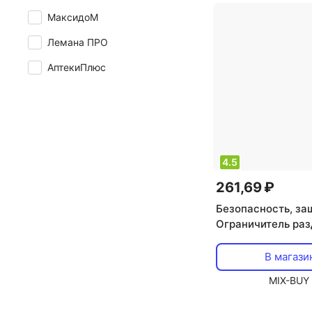
МаксидоМ
Лемана ПРО
АптекиПлюс
4.5
261,69 ₽
Безопасность, за
Ограничитель ра
окна 1 шт., цена з
В магази
MIX-BUY