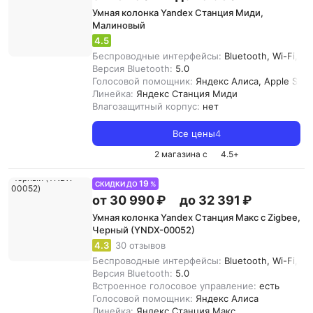
Умная колонка Yandex Станция Миди,
Малиновый
4.5
Беспроводные интерфейсы:
Bluetooth, Wi-Fi, Z
Версия Bluetooth:
5.0
Голосовой помощник:
Яндекс Алиса, Apple Siri
Линейка:
Яндекс Станция Миди
Влагозащитный корпус:
нет
Все цены
4
2 магазина с
4.5
+
19
СКИДКИ ДО
%
от 30 990 ₽
до 32 391 ₽
Умная колонка Yandex Станция Макс с Zigbee,
Черный (YNDX-00052)
4.3
30 отзывов
Беспроводные интерфейсы:
Bluetooth, Wi-Fi, Z
Версия Bluetooth:
5.0
Встроенное голосовое управление:
есть
Голосовой помощник:
Яндекс Алиса
Линейка:
Яндекс Cтанция Макс