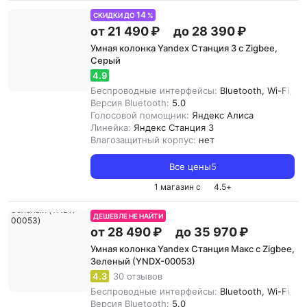
14
СКИДКИ ДО
%
от 21 490 ₽
до 28 390 ₽
Умная колонка Yandex Станция 3 с Zigbee,
Серый
4.9
Беспроводные интерфейсы:
Bluetooth, Wi-Fi, Zi
Версия Bluetooth:
5.0
Голосовой помощник:
Яндекс Алиса
Линейка:
Яндекс Станция 3
Влагозащитный корпус:
нет
Все цены
5
1 магазин с
4.5
+
ДЕШЕВЛЕ НЕ НАЙТИ
от 28 490 ₽
до 35 970 ₽
Умная колонка Yandex Станция Макс с Zigbee,
Зеленый (YNDX-00053)
4.3
30 отзывов
Беспроводные интерфейсы:
Bluetooth, Wi-Fi, Z
Версия Bluetooth:
5.0