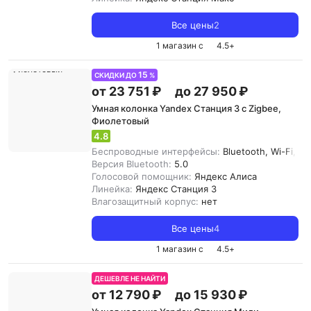
Все цены
2
1 магазин с
4.5
+
15
СКИДКИ ДО
%
от 23 751 ₽
до 27 950 ₽
Умная колонка Yandex Станция 3 с Zigbee,
Фиолетовый
4.8
Беспроводные интерфейсы:
Bluetooth, Wi-Fi, Zi
Версия Bluetooth:
5.0
Голосовой помощник:
Яндекс Алиса
Линейка:
Яндекс Станция 3
Влагозащитный корпус:
нет
Все цены
4
1 магазин с
4.5
+
ДЕШЕВЛЕ НЕ НАЙТИ
от 12 790 ₽
до 15 930 ₽