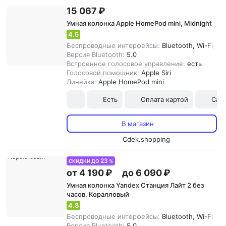
15 067 ₽
Умная колонка Apple HomePod mini, Midnight
4.5
Беспроводные интерфейсы:
Bluetooth, Wi-Fi, Ai
Версия Bluetooth:
5.0
Встроенное голосовое управление:
есть
Голосовой помощник:
Apple Siri
Линейка:
Apple HomePod mini
Есть
Оплата картой
Сам
В магазин
Cdek.shopping
23
СКИДКИ ДО
%
от 4 190 ₽
до 6 090 ₽
Умная колонка Yandex Станция Лайт 2 без
часов, Коралловый
4.8
Беспроводные интерфейсы:
Bluetooth, Wi-Fi
Версия Bluetooth:
5.0