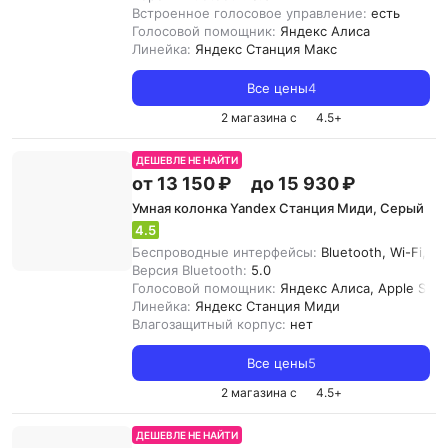
Встроенное голосовое управление:
есть
Голосовой помощник:
Яндекс Алиса
Линейка:
Яндекс Cтанция Макс
Все цены
4
2 магазина с
4.5
+
ДЕШЕВЛЕ НЕ НАЙТИ
от 13 150 ₽
до 15 930 ₽
Умная колонка Yandex Станция Миди, Серый
4.5
Беспроводные интерфейсы:
Bluetooth, Wi-Fi, Z
Версия Bluetooth:
5.0
Голосовой помощник:
Яндекс Алиса, Apple Siri
Линейка:
Яндекс Станция Миди
Влагозащитный корпус:
нет
Все цены
5
2 магазина с
4.5
+
ДЕШЕВЛЕ НЕ НАЙТИ