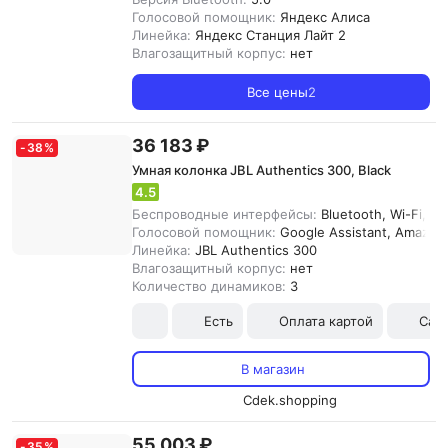
Голосовой помощник:
Яндекс Алиса
Линейка:
Яндекс Станция Лайт 2
Влагозащитный корпус:
нет
Все цены
2
36 183 ₽
-
38
%
Умная колонка JBL Authentics 300, Black
4.5
Беспроводные интерфейсы:
Bluetooth, Wi-Fi, Air
Голосовой помощник:
Google Assistant, Amazon
Линейка:
JBL Authentics 300
Влагозащитный корпус:
нет
Количество динамиков:
3
Есть
Оплата картой
Сам
В магазин
Cdek.shopping
55 003 ₽
-
35
%