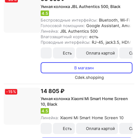
Умная колонка JBL Authentics 500, Black
4.5
Беспроводные интерфейсы:
Bluetooth, Wi-Fi
Голосовой помощник:
Google Assistant, Amazon
Линейка:
JBL Authentics 500
Влагозащитный корпус:
есть
Проводные интерфейсы:
RJ-45, jack3.5, HDMI, 
Есть
Оплата картой
Сам
В магазин
Cdek.shopping
14 805 ₽
-
15
%
Умная колонка Xiaomi Mi Smart Home Screen
10, Black
4.5
Линейка:
Xiaomi Mi Smart Home Screen 10
Есть
Оплата картой
Сам