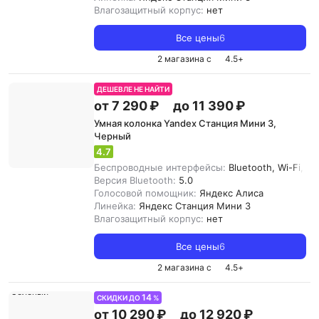
Влагозащитный корпус:
нет
Все цены
6
2 магазина с
4.5
+
ДЕШЕВЛЕ НЕ НАЙТИ
от 7 290 ₽
до 11 390 ₽
Умная колонка Yandex Станция Мини 3,
Черный
4.7
Беспроводные интерфейсы:
Bluetooth, Wi-Fi, Zi
Версия Bluetooth:
5.0
Голосовой помощник:
Яндекс Алиса
Линейка:
Яндекс Станция Мини 3
Влагозащитный корпус:
нет
Все цены
6
2 магазина с
4.5
+
14
СКИДКИ ДО
%
от 10 290 ₽
до 12 920 ₽