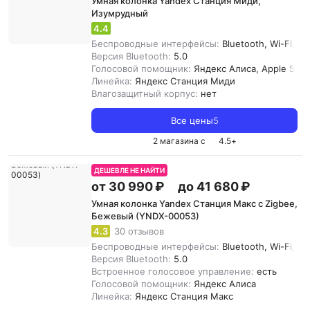
Умная колонка Yandex Станция Миди,
Изумрудный
4.4
Беспроводные интерфейсы:
Bluetooth, Wi-Fi, Z
Версия Bluetooth:
5.0
Голосовой помощник:
Яндекс Алиса, Apple Siri
Линейка:
Яндекс Станция Миди
Влагозащитный корпус:
нет
Все цены
5
2 магазина с
4.5
+
ДЕШЕВЛЕ НЕ НАЙТИ
от 30 990 ₽
до 41 680 ₽
Умная колонка Yandex Станция Макс с Zigbee,
Бежевый (YNDX-00053)
4.3
30 отзывов
Беспроводные интерфейсы:
Bluetooth, Wi-Fi, Z
Версия Bluetooth:
5.0
Встроенное голосовое управление:
есть
Голосовой помощник:
Яндекс Алиса
Линейка:
Яндекс Cтанция Макс