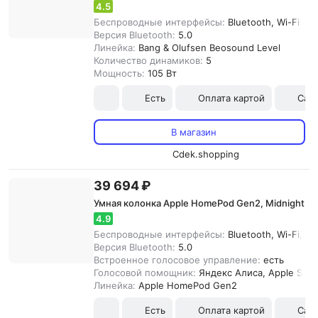
4.5
Беспроводные интерфейсы:
Bluetooth, Wi-Fi
Версия Bluetooth:
5.0
Линейка:
Bang & Olufsen Beosound Level
Количество динамиков:
5
Мощность:
105 Вт
Есть
Оплата картой
Сам
В магазин
Cdek.shopping
39 694 ₽
Умная колонка Apple HomePod Gen2, Midnight
4.9
Беспроводные интерфейсы:
Bluetooth, Wi-Fi, Air
Версия Bluetooth:
5.0
Встроенное голосовое управление:
есть
Голосовой помощник:
Яндекс Алиса, Apple Siri
Линейка:
Apple HomePod Gen2
Есть
Оплата картой
Сам