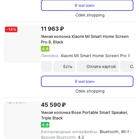
В магазин
Cdek.shopping
11 963 ₽
-
14
%
Умная колонка Xiaomi Mi Smart Home Screen
Pro 8, Black
4.6
Линейка:
Xiaomi Mi Smart Home Screen Pro 8
Есть
Оплата картой
Сам
В магазин
Cdek.shopping
45 590 ₽
Умная колонка Bose Portable Smart Speaker,
Triple Black
4.9
Беспроводные интерфейсы:
Bluetooth, Wi-Fi, Ai
Версия Bluetooth:
4.2