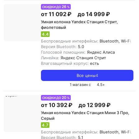
26
СКИДКИ ДО
%
от 11 092 ₽
до 14 999 ₽
Умная колонка Yandex Станция Стрит,
фиолетовый
4.4
Беспроводные интерфейсы:
Bluetooth, Wi-Fi
Версия Bluetooth:
5.0
Голосовой помощник:
Яндекс Алиса
Линейка:
Яндекс Станция Стрит
Влагозащитный корпус:
есть
Все цены
4
1 магазин с
4.5
+
20
СКИДКИ ДО
%
от 10 392 ₽
до 12 999 ₽
Умная колонка Yandex Станция Мини 3 Про,
Серый
4.7
Беспроводные интерфейсы:
Bluetooth, Wi-Fi, Zi
Версия Bluetooth:
5.1