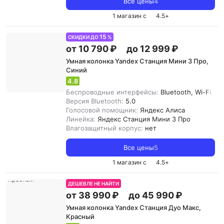
Все цены
4
1 магазин с
4.5
+
15
СКИДКИ ДО
%
от 10 790 ₽
до 12 999 ₽
Умная колонка Yandex Станция Мини 3 Про,
Синий
4.8
Беспроводные интерфейсы:
Bluetooth, Wi-Fi, Zi
Версия Bluetooth:
5.0
Голосовой помощник:
Яндекс Алиса
Линейка:
Яндекс Станция Мини 3 Про
Влагозащитный корпус:
нет
Все цены
5
1 магазин с
4.5
+
ДЕШЕВЛЕ НЕ НАЙТИ
от 38 990 ₽
до 45 990 ₽
Умная колонка Yandex Станция Дуо Макс,
Красный