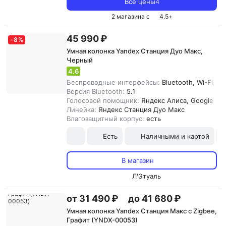
Все цены
4
2 магазина с
4.5
+
45 990 ₽
-
8
%
Умная колонка Yandex Станция Дуо Макс,
Черный
4.6
Беспроводные интерфейсы:
Bluetooth, Wi-Fi, Zi
Версия Bluetooth:
5.1
Голосовой помощник:
Яндекс Алиса, Google Assi
Линейка:
Яндекс Станция Дуо Макс
Влагозащитный корпус:
есть
Есть
Наличными и картой
В магазин
Л'Этуаль
от 31 490 ₽
до 41 680 ₽
Умная колонка Yandex Станция Макс с Zigbee,
Графит (YNDX-00053)