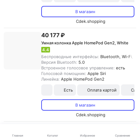
В магазин
Cdek.shopping
40 177 ₽
Умная колонка Apple HomePod Gen2, White
4.4
Беспроводные интерфейсы:
Bluetooth, Wi-Fi, Air
Версия Bluetooth:
5.0
Встроенное голосовое управление:
есть
Голосовой помощник:
Apple Siri
Линейка:
Apple HomePod Gen2
Есть
Оплата картой
Сам
В магазин
Cdek.shopping
15 927 ₽
Каталог
Главная
Умная колонка Apple HomePod mini, Orange
Избранное
Сравнение