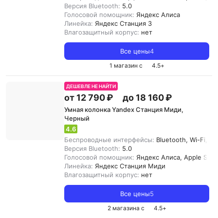
Версия Bluetooth:
5.0
Голосовой помощник:
Яндекс Алиса
Линейка:
Яндекс Станция 3
Влагозащитный корпус:
нет
Все цены
4
1 магазин с
4.5
+
ДЕШЕВЛЕ НЕ НАЙТИ
от 12 790 ₽
до 18 160 ₽
Умная колонка Yandex Станция Миди,
Черный
4.6
Беспроводные интерфейсы:
Bluetooth, Wi-Fi, Z
Версия Bluetooth:
5.0
Голосовой помощник:
Яндекс Алиса, Apple Siri
Линейка:
Яндекс Станция Миди
Влагозащитный корпус:
нет
Все цены
5
2 магазина с
4.5
+