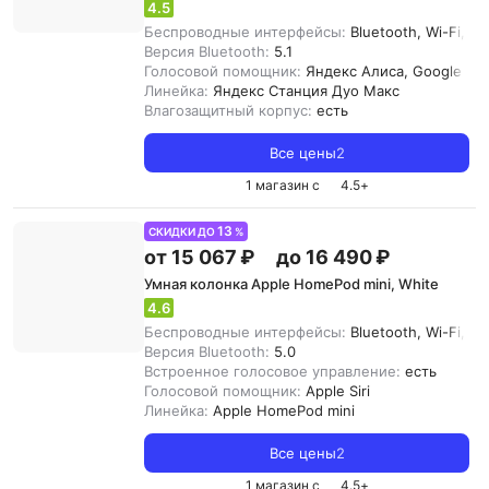
4.5
Беспроводные интерфейсы:
Bluetooth, Wi-Fi, Zi
Версия Bluetooth:
5.1
Голосовой помощник:
Яндекс Алиса, Google Assi
Линейка:
Яндекс Станция Дуо Макс
Влагозащитный корпус:
есть
Все цены
2
1 магазин с
4.5
+
13
СКИДКИ ДО
%
от 15 067 ₽
до 16 490 ₽
Умная колонка Apple HomePod mini, White
4.6
Беспроводные интерфейсы:
Bluetooth, Wi-Fi, Ai
Версия Bluetooth:
5.0
Встроенное голосовое управление:
есть
Голосовой помощник:
Apple Siri
Линейка:
Apple HomePod mini
Все цены
2
1 магазин с
4.5
+