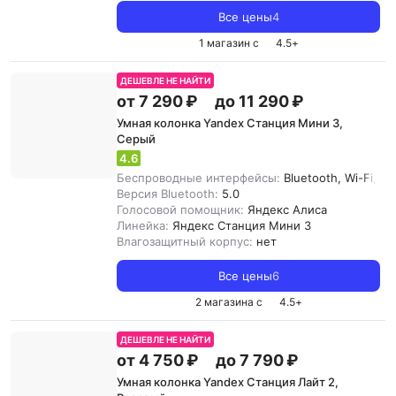
Все цены
4
1 магазин с
4.5
+
ДЕШЕВЛЕ НЕ НАЙТИ
от 7 290 ₽
до 11 290 ₽
Умная колонка Yandex Станция Мини 3,
Серый
4.6
Беспроводные интерфейсы:
Bluetooth, Wi-Fi, Zi
Версия Bluetooth:
5.0
Голосовой помощник:
Яндекс Алиса
Линейка:
Яндекс Станция Мини 3
Влагозащитный корпус:
нет
Все цены
6
2 магазина с
4.5
+
ДЕШЕВЛЕ НЕ НАЙТИ
от 4 750 ₽
до 7 790 ₽
Умная колонка Yandex Станция Лайт 2,