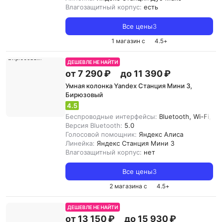
Влагозащитный корпус:
есть
Все цены
3
1 магазин с
4.5
+
ДЕШЕВЛЕ НЕ НАЙТИ
от 7 290 ₽
до 11 390 ₽
Умная колонка Yandex Станция Мини 3,
Бирюзовый
4.5
Беспроводные интерфейсы:
Bluetooth, Wi-Fi, Zi
Версия Bluetooth:
5.0
Голосовой помощник:
Яндекс Алиса
Линейка:
Яндекс Станция Мини 3
Влагозащитный корпус:
нет
Все цены
3
2 магазина с
4.5
+
ДЕШЕВЛЕ НЕ НАЙТИ
от 13 150 ₽
до 15 930 ₽