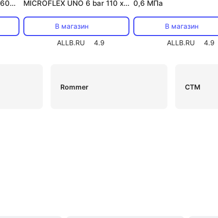
 600
MICROFLEX UNO 6 bar 110 х
0,6 МПа
/40
10,0 M200110C
В магазин
В магазин
ALLB.RU
4.9
ALLB.RU
4.9
Rommer
CTM