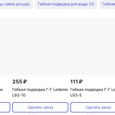
ды гайка штуцер
Гибкая подводка для воды 1/2
Гибкая
ка с длинным штуцером
Гибкая подводка для смесителя 
водка для воды 1/2 угловая
Гибкая подводка для воды 1/
Гибкая подводка 30 см
Гибкая подводка 40 см
Гиб
ловая
Подводка для смесителя
Подводка для смесите
теля м8
Подводка для воды 3 8
Подводка м10
Под
255 ₽
111 ₽
me
Гибкая подводка Г-Г Ledeme
Гибкая подводка Г-Г 
L93-10
L93-5
Сделать заказ
Сделать заказ