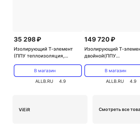
35 298 ₽
149 720 ₽
Изолирующий Т-элемент
Изолирующий Т-элеме
(ППУ теплоизоляция,
двойной(ППУ
герметик и элементы
теплоизоляция, гермет
крепления идут в
элементы крепления ид
В магазин
В магазин
комплекте) FV-T125-200HS-
комплекте) FV-DT125-
ALLB.RU
4.9
ALLB.RU
4.9
R
200HS
Смотреть все тов
ViEiR