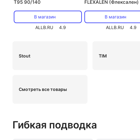
Т95 90/140
FLEXALEN (Флексален)
2x40/32,6 VS-RH160A2
В магазин
В магазин
ALLB.RU
4.9
ALLB.RU
4.9
Stout
TIM
Смотреть все товары
Гибкая подводка