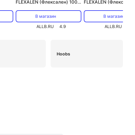
FLEXALEN (Флексален) 1000
FLEXALEN (Флексален
FV+R200H4/32A2/25
FV+R200H2/40H2/25
В магазин
В магазин
ALLB.RU
4.9
ALLB.RU
4.9
Hoobs