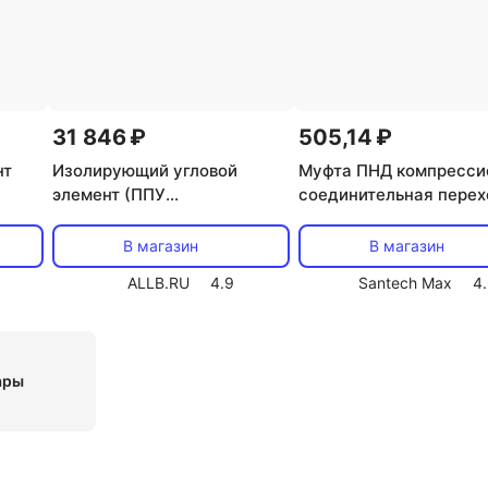
31 846 ₽
505,14 ₽
нт
Изолирующий угловой
Муфта ПНД компресси
элемент (ППУ
соединительная пере
ик и
теплоизоляция, герметик и
Политэк (Politek) ТПК
ут в
элементы крепления идут в
50 х 32 мм (50025032)
В магазин
В магазин
комплекте) FV-W125-
ALLB.RU
4.9
Santech Max
4
200/90HS-R
ары