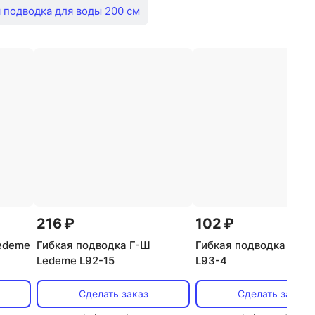
 подводка для воды 200 см
50 см
Гибкая подводка для смесителя 80 см
2 гайка штуцер
Гибкая подводка 10см
кая подводка 60 см
ля 1/2
Подводка для смесителя 150
водка с длинным штуцером
216 ₽
102 ₽
Ledeme
Гибкая подводка Г-Ш
Гибкая подводка Г-Г 
Ledeme L92-15
L93-4
Сделать заказ
Сделать заказ