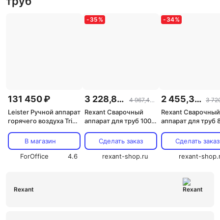
труб
-
35
%
-
34
%
131 450 ₽
3 228,85 ₽
2 455,39 ₽
4 967,46 ₽
Leister Ручной аппарат
Rexant Cварочный
Rexant Cварочный
горячего воздуха Triac
аппарат для труб 1000
аппарат для труб 
AT
Вт RX-1000, 11-1001 1
Вт RX-800, 11-1002
шт
шт
В магазин
Сделать заказ
Сделать заказ
ForOffice
4.6
rexant-shop.ru
rexant-shop.
Rexant