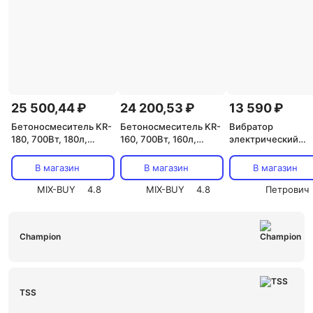
25 500,44 ₽
24 200,53 ₽
13 590 ₽
Бетоносмеситель KR-
Бетоносмеситель KR-
Вибратор
180, 700Вт, 180л,
160, 700Вт, 160л,
электрический
чугунный венец
чугунный венец
Champion ECV550 
KRANZ, цена за 1 шт
KRANZ, цена за 1 шт
кВт глубинный
В магазин
В магазин
В магазин
MIX-BUY
4.8
MIX-BUY
4.8
Петрович
Champion
TSS