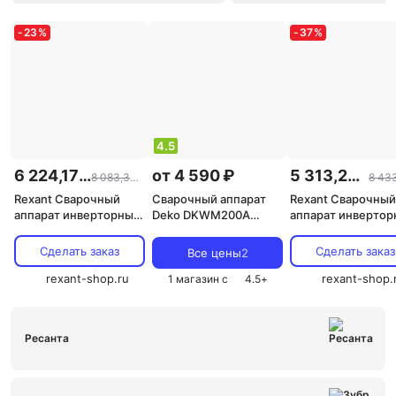
-
23
%
-
37
%
4.5
6 224,17 ₽
от 4 590 ₽
5 313,27 ₽
8 083,34 ₽
Rexant Сварочный
Сварочный аппарат
Rexant Сварочный
аппарат инверторный
Deko DKWM200A
аппарат инверто
АС-220А 11-0913 1 шт
[TIG/MMA/MIG/MAG,
11-0912 1 шт
7.8 кВт, 220В]
Сделать заказ
Сделать заказ
Все цены
2
rexant-shop.ru
rexant-shop.
1 магазин с
4.5
+
Ресанта