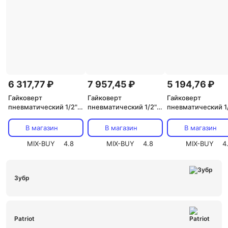
6 317,77 ₽
7 957,45 ₽
5 194,76 ₽
Гайковерт
Гайковерт
Гайковерт
пневматический 1/2",
пневматический 1/2",
пневматический 1/
868 Нм KRANZ, цена
1490 Нм KRANZ, цена
680 Нм KRANZ, це
за 1 шт
за 1 шт
за 1 шт
В магазин
В магазин
В магазин
MIX-BUY
4.8
MIX-BUY
4.8
MIX-BUY
4
Зубр
Patriot