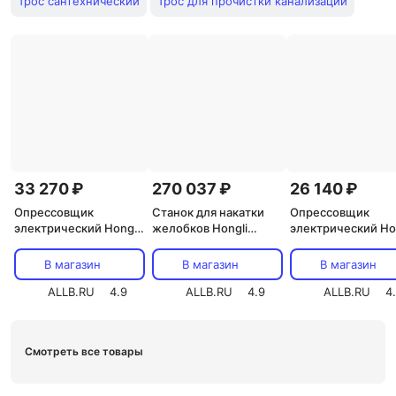
Трос сантехнический
Трос для прочистки канализации
33 270 ₽
270 037 ₽
26 140 ₽
Опрессовщик
Станок для накатки
Опрессовщик
электрический Hongli
желобков Hongli
электрический Ho
DSY60A 3041111 (ст.
YG12A+SQ50D 502303
DSY60 3041011 (ст
57020)
(ст. 67031)
56020)
В магазин
В магазин
В магазин
ALLB.RU
4.9
ALLB.RU
4.9
ALLB.RU
4
Смотреть все товары