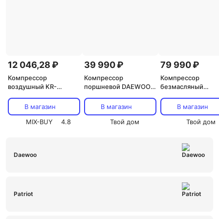
12 046,28 ₽
39 990 ₽
79 990 ₽
Компрессор
Компрессор
Компрессор
воздушный KR-
поршневой DAEWOO
безмасляный
1500/24, 1500Вт, 230
DAC 90B
DAEWOO DAC 720
л/мин, 24л KRANZ,
В магазин
В магазин
В магазин
цена за 1 шт
MIX-BUY
4.8
Твой дом
Твой дом
Daewoo
Patriot