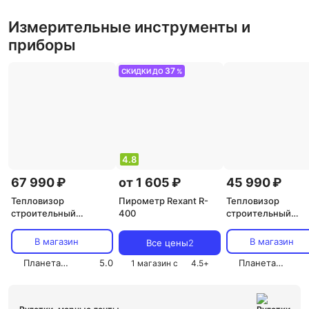
Измерительные инструменты и
приборы
37
СКИДКИ ДО
%
4.8
67 990 ₽
от 1 605 ₽
45 990 ₽
Тепловизор
Пирометр Rexant R-
Тепловизор
строительный
400
строительный
Ermenrich Seek TV90
Ermenrich Seek TV
В магазин
В магазин
Все цены
2
Планетарий Магазин
5.0
Планетарий Магазин
1 магазин с
4.5
+