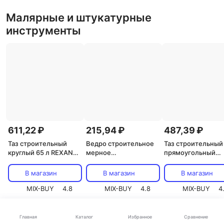
Малярные и штукатурные
инструменты
611,22 ₽
215,94 ₽
487,39 ₽
Таз строительный
Ведро строительное
Таз строительный
круглый 65 л REXANT,
мерное
прямоугольный
цена за 1 шт
пластмассовое 16 л
пластмассовый 45
REXANT, цена за 1 шт
REXANT, цена за 1
В магазин
В магазин
В магазин
MIX-BUY
4.8
MIX-BUY
4.8
MIX-BUY
4
Каталог
Главная
Избранное
Сравнение
Шпатели