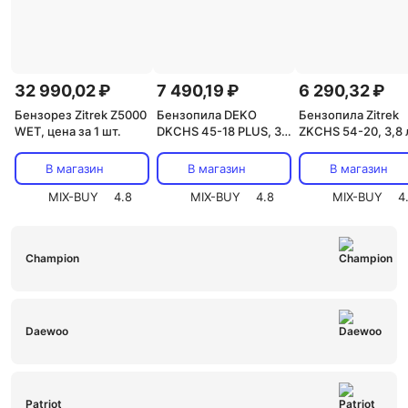
32 990,02 ₽
7 490,19 ₽
6 290,32 ₽
Бензорез Zitrek Z5000
Бензопила DEKO
Бензопила Zitrek
WET, цена за 1 шт.
DKCHS 45-18 PLUS, 3,1
ZKCHS 54-20, 3,8 л
л.с., 45 куб.см, 18", в
52 куб. см, 20", це
сумке, цена за 1 шт.
1 шт.
В магазин
В магазин
В магазин
MIX-BUY
4.8
MIX-BUY
4.8
MIX-BUY
4
Champion
Daewoo
Patriot