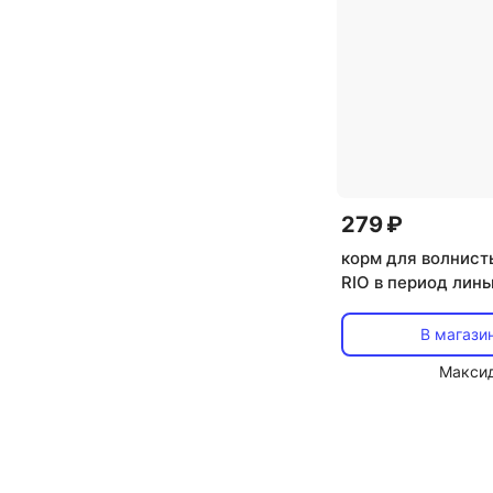
279 ₽
корм для волнист
RIO в период линь
В магази
Макси