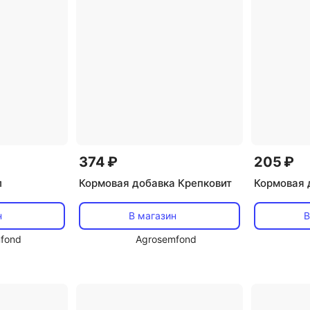
374 ₽
205 ₽
л
Кормовая добавка Крепковит
Кормовая 
н
В магазин
В
fond
Agrosemfond