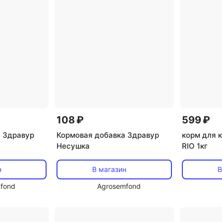
108 ₽
599 ₽
 Здравур
Кормовая добавка Здравур
корм для 
Несушка
RIO 1кг
н
В магазин
В
fond
Agrosemfond