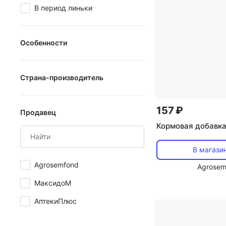
В период линьки
Особенности
без ароматизаторов
Страна-производитель
без ГМО
Вьетнам
157 ₽
Продавец
Италия
Кормовая добавка
Россия
В магази
Agrosemfond
Agrosem
МаксидоМ
АптекиПлюс