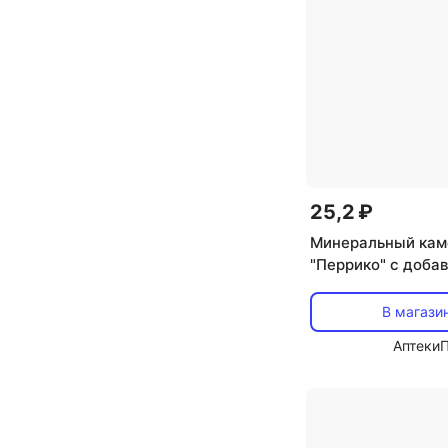
25,2 ₽
Минеральный кам
"Перрико" с доба
ракушечника, коро
В магази
Аптеки