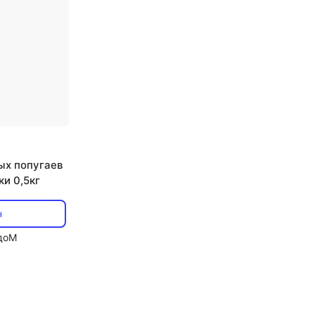
ых попугаев
ки 0,5кг
н
доМ