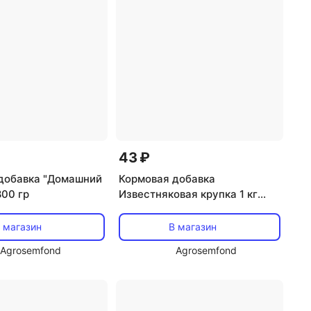
43 ₽
добавка "Домашний
Кормовая добавка
800 гр
Известняковая крупка 1 кг
пакет
 магазин
В магазин
Agrosemfond
Agrosemfond