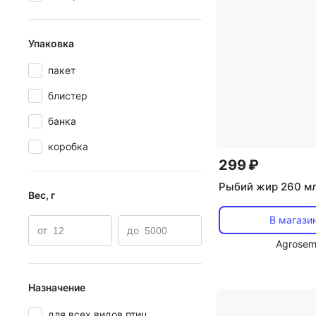
Упаковка
пакет
блистер
банка
коробка
299 ₽
Рыбий жир 260 м
Вес, г
В магази
от
до
Agrosem
Назначение
для всех видов птиц