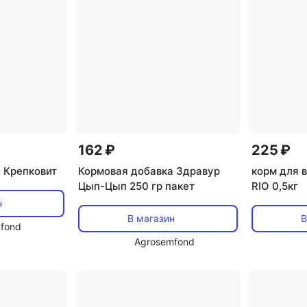
162 ₽
225 ₽
 Крепковит
Кормовая добавка Здравур
корм для 
Цып-Цып 250 гр пакет
RIO 0,5кг
н
В магазин
В
fond
Agrosemfond