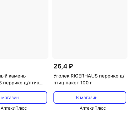
26,4 ₽
ный камень
Уголек RIGERHAUS перрико д/
 перрико д/птиц
птиц пакет 100 г
акушка коробка 50 г
 магазин
В магазин
АптекиПлюс
АптекиПлюс