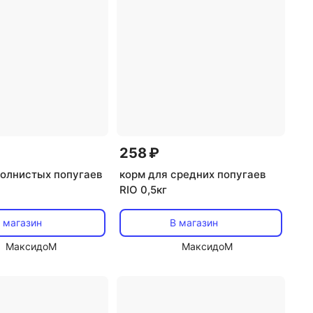
258 ₽
волнистых попугаев
корм для средних попугаев
RIO 0,5кг
 магазин
В магазин
МаксидоМ
МаксидоМ