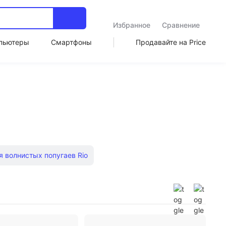
Избранное
Сравнение
пьютеры
Смартфоны
Продавайте на Price
я волнистых попугаев Rio
 попугаев с витаминами
1 кг
5 кг