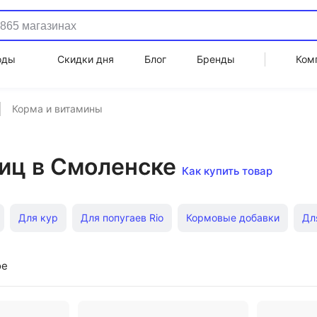
оды
Скидки дня
Блог
Бренды
Ком
Корма и витамины
тиц в Смоленске
Как купить товар
Для кур
Для попугаев Rio
Кормовые добавки
Дл
Для крупных
Для средних
Для попугаев 1 кг
Для
ое