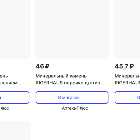
46 ₽
45,7 ₽
ень
Минеральный камень
Минераль
влением
RIGERHAUS перрико д/птиц
RIGERHAUS
бка, 12 г
улитка коробка 50 г
морская р
н
В магазин
В
Плюс
АптекиПлюс