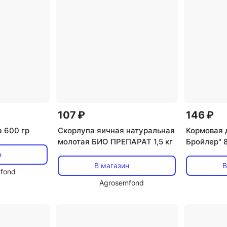
107 ₽
146 ₽
 600 гр
Скорлупа яичная натуральная
Кормовая 
молотая БИО ПРЕПАРАТ 1,5 кг
Бройлер" 
н
В магазин
В
fond
Agrosemfond