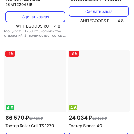
5KMT2204EIB
Сделать заказ
Сделать заказ
WHITEGOODS.RU
4.8
WHITEGOODS.RU
4.8
Мощность: 1250 Вт
,
количество
отделений: 2
,
количество тостов: 2
,
материал корпуса: металл
-
1
%
-
8
%
4.9
4.6
66 570 ₽
24 034 ₽
67 155 ₽
26 133 ₽
Тостер Roller Grill TS 1270
Тостер Sirman 4Q