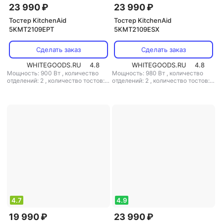
23 990 ₽
23 990 ₽
Тостер KitchenAid
Тостер KitchenAid
5KMT2109EPT
5KMT2109ESX
Сделать заказ
Сделать заказ
WHITEGOODS.RU
4.8
WHITEGOODS.RU
4.8
Мощность: 900 Вт
,
количество
Мощность: 980 Вт
,
количество
отделений: 2
,
количество тостов: 2
отделений: 2
,
количество тостов: 2
,
материал корпуса: металл
,
материал корпуса: металл
4.7
4.9
19 990 ₽
23 990 ₽