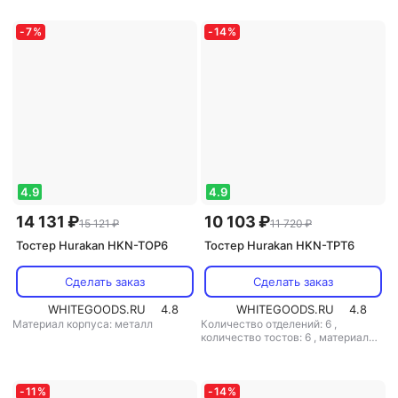
-
7
%
-
14
%
4.9
4.9
14 131 ₽
10 103 ₽
15 121 ₽
11 720 ₽
Тостер Hurakan HKN-TOP6
Тостер Hurakan HKN-TPT6
Сделать заказ
Сделать заказ
WHITEGOODS.RU
4.8
WHITEGOODS.RU
4.8
Материал корпуса: металл
Количество отделений: 6
,
количество тостов: 6
,
материал
корпуса: металл
-
11
%
-
14
%