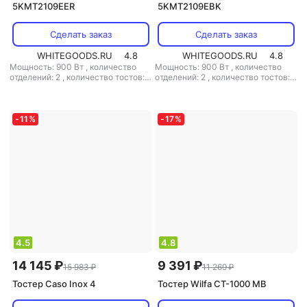
5KMT2109EER
5KMT2109EBK
Сделать заказ
Сделать заказ
WHITEGOODS.RU
4.8
WHITEGOODS.RU
4.8
Мощность: 900 Вт
,
количество
Мощность: 900 Вт
,
количество
отделений: 2
,
количество тостов: 2
отделений: 2
,
количество тостов: 2
,
материал корпуса: металл
,
материал корпуса: металл
-
11
%
-
17
%
4.5
4.8
14 145 ₽
9 391 ₽
15 983 ₽
11 269 ₽
Тостер Caso Inox 4
Тостер Wilfa CT-1000 MB