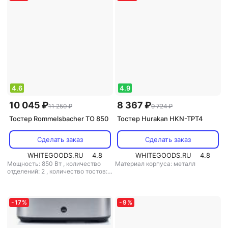
4.6
4.9
10 045 ₽
8 367 ₽
11 250 ₽
9 724 ₽
Тостер Rommelsbacher TO 850
Тостер Hurakan HKN-TPT4
Сделать заказ
Сделать заказ
WHITEGOODS.RU
4.8
WHITEGOODS.RU
4.8
Мощность: 850 Вт
,
количество
Материал корпуса: металл
отделений: 2
,
количество тостов: 2
,
материал корпуса: металл
-
17
%
-
9
%