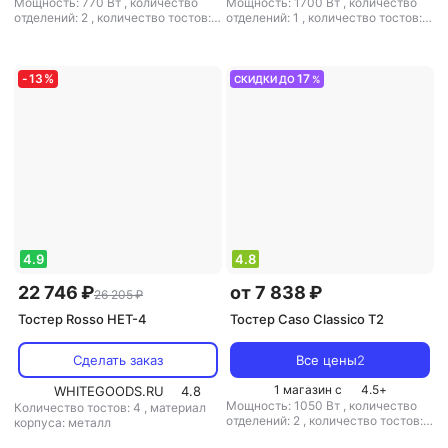
Мощность: 770 Вт
,
количество
Мощность: 1700 Вт
,
количество
отделений: 2
,
количество тостов: 2
отделений: 1
,
количество тостов: 2
,
материал корпуса: металл
,
материал корпуса: металл
-
13
%
17
СКИДКИ ДО
%
4.9
4.8
22 746 ₽
от 7 838 ₽
26 205 ₽
Тостер Rosso HET-4
Тостер Caso Classico T2
Сделать заказ
Все цены
2
1 магазин с
4.5
+
WHITEGOODS.RU
4.8
Мощность: 1050 Вт
,
количество
Количество тостов: 4
,
материал
отделений: 2
,
количество тостов: 2
корпуса: металл
,
материал корпуса: металл