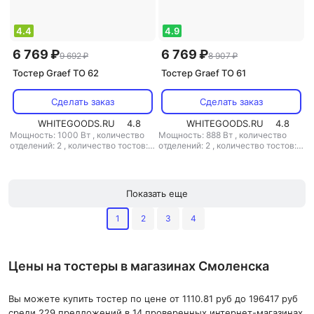
4.4
4.9
6 769 ₽
6 769 ₽
9 692 ₽
8 907 ₽
Тостер Graef TO 62
Тостер Graef TO 61
Сделать заказ
Сделать заказ
WHITEGOODS.RU
4.8
WHITEGOODS.RU
4.8
Мощность: 1000 Вт
,
количество
Мощность: 888 Вт
,
количество
отделений: 2
,
количество тостов: 2
отделений: 2
,
количество тостов: 2
,
материал корпуса: пластик
,
материал корпуса: пластик
Показать еще
1
2
3
4
Цены на тостеры в магазинах Смоленска
Вы можете купить тостер по цене от 1110.81 руб до 196417 руб
среди 229 предложений в 14 проверенных интернет-магазинах