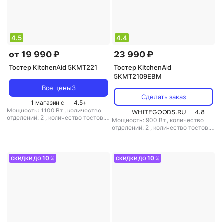
4.5
4.4
от 19 990 ₽
23 990 ₽
Тостер KitchenAid 5KMT221
Тостер KitchenAid
5KMT2109EBM
Все цены
3
Сделать заказ
1 магазин с
4.5
+
Мощность: 1100 Вт
,
количество
WHITEGOODS.RU
4.8
отделений: 2
,
количество тостов: 2
Мощность: 900 Вт
,
количество
,
материал корпуса: металл
отделений: 2
,
количество тостов: 2
,
материал корпуса: металл
10
10
СКИДКИ ДО
%
СКИДКИ ДО
%