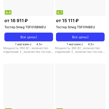
4.6
4.7
от 16 911 ₽
от 15 111 ₽
Тостер Smeg TSF01SBMEU
Тостер Smeg TSF01NBEU
Все цены
2
Все цены
2
1 магазин с
4.5
+
1 магазин с
4.5
+
Мощность: 950 Вт
,
количество
Мощность: 950 Вт
,
количество
отделений: 2
,
количество тостов: 2
отделений: 2
,
количество тостов: 2
,
материал корпуса: металл
,
материал корпуса: металл