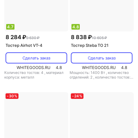
4.7
4.8
8 284 ₽
8 838 ₽
9 630 ₽
10 605 ₽
Тостер Airhot VT-4
Тостер Steba TO 21
Сделать заказ
Сделать заказ
WHITEGOODS.RU
4.8
WHITEGOODS.RU
4.8
Количество тостов: 4
,
материал
Мощность: 1400 Вт
,
количество
корпуса: металл
отделений: 2
,
количество тостов: 4
,
материал корпуса: металл
-
30
%
-
24
%