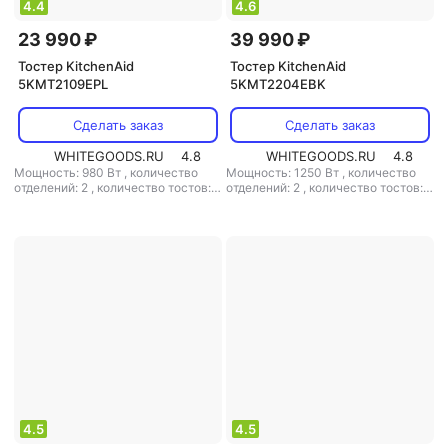
4.4
4.6
23 990 ₽
39 990 ₽
Тостер KitchenAid
Тостер KitchenAid
5KMT2109EPL
5KMT2204EBK
Сделать заказ
Сделать заказ
WHITEGOODS.RU
4.8
WHITEGOODS.RU
4.8
Мощность: 980 Вт
,
количество
Мощность: 1250 Вт
,
количество
отделений: 2
,
количество тостов: 2
отделений: 2
,
количество тостов: 2
,
материал корпуса: металл
,
материал корпуса: металл
4.5
4.5