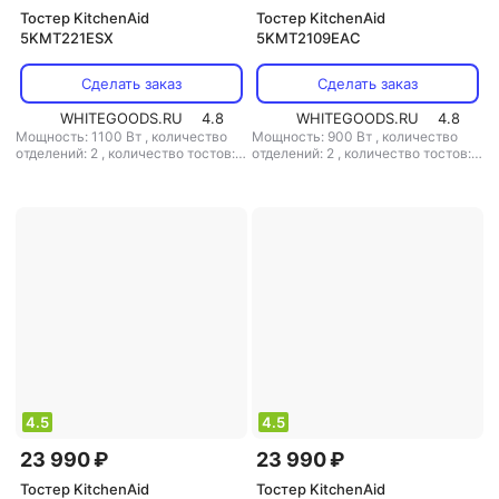
Тостер KitchenAid
Тостер KitchenAid
5KMT221ESX
5KMT2109EAC
Сделать заказ
Сделать заказ
WHITEGOODS.RU
4.8
WHITEGOODS.RU
4.8
Мощность: 1100 Вт
,
количество
Мощность: 900 Вт
,
количество
отделений: 2
,
количество тостов: 2
отделений: 2
,
количество тостов: 2
,
материал корпуса: металл
,
материал корпуса: металл
4.5
4.5
23 990 ₽
23 990 ₽
Тостер KitchenAid
Тостер KitchenAid