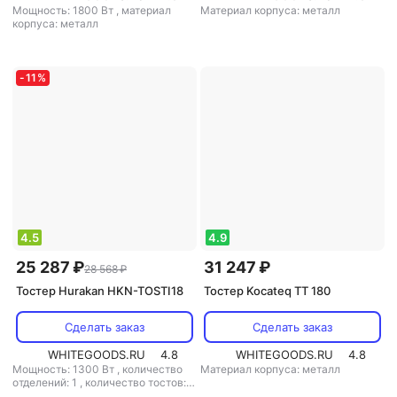
Мощность: 1800 Вт
,
материал
Материал корпуса: металл
корпуса: металл
-
11
%
4.5
4.9
25 287 ₽
31 247 ₽
28 568 ₽
Тостер Hurakan HKN-TOSTI18
Тостер Kocateq TT 180
Сделать заказ
Сделать заказ
WHITEGOODS.RU
4.8
WHITEGOODS.RU
4.8
Мощность: 1300 Вт
,
количество
Материал корпуса: металл
отделений: 1
,
количество тостов: 6
,
материал корпуса: металл