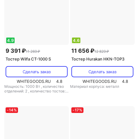
4.9
4.6
9 391 ₽
11 656 ₽
11 269 ₽
12 829 ₽
Тостер Wilfa CT-1000 S
Тостер Hurakan HKN-TOP3
Сделать заказ
Сделать заказ
WHITEGOODS.RU
4.8
WHITEGOODS.RU
4.8
Мощность: 1000 Вт
,
количество
Материал корпуса: металл
отделений: 2
,
количество тостов: 2
,
материал корпуса: металл
-
14
%
-
17
%