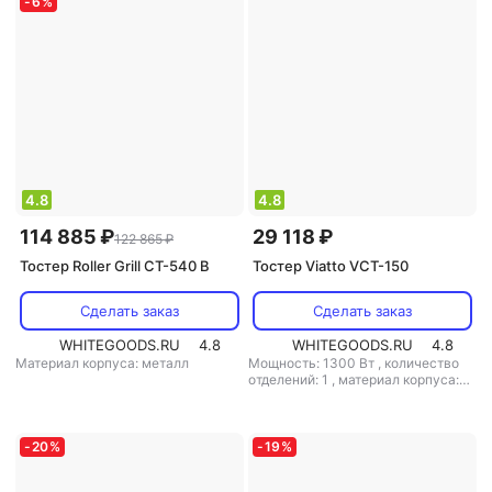
-
6
%
4.8
4.8
114 885 ₽
29 118 ₽
122 865 ₽
Тостер Roller Grill CT-540 B
Тостер Viatto VCT-150
Сделать заказ
Сделать заказ
WHITEGOODS.RU
4.8
WHITEGOODS.RU
4.8
Материал корпуса: металл
Мощность: 1300 Вт
,
количество
отделений: 1
,
материал корпуса:
металл
-
20
%
-
19
%