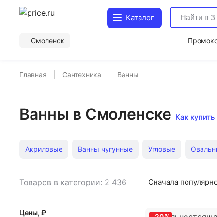
Каталог
Смоленск
Промок
Главная
Сантехника
Ванны
Ванны в Смоленске
Как купить
Акриловые
Ванны чугунные
Угловые
Овальн
Квариловые ванны
зеленые
Am.Pm 150x70 см
Товаров в категории: 2 436
Сначала популярн
белые
Чугунные Wotte с ручками
Акриловые 17
Цены, ₽
-
20
%