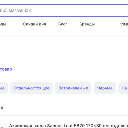
оды
Скидки дня
Блог
Бренды
Ком
 товар
ые
Отдельностоящие
Встраиваемые
Черные
На
Roca прямоугольные
Astra-Form белые
угловые с ги
ое
0x70 см
Акриловая ванна Sancos Leaf FB20 170x80 см, отдель