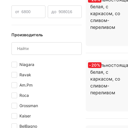
от
до
Производитель
Niagara
-
20
%
Ravak
Am.Pm
Roca
Grossman
Kaiser
BelBagno