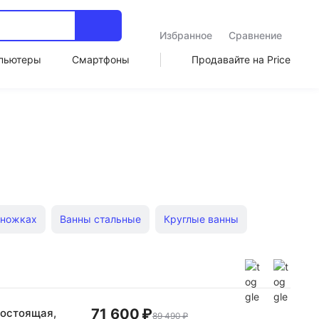
Избранное
Сравнение
пьютеры
Смартфоны
Продавайте на Price
 ножках
Ванны стальные
Круглые ванны
дромассажем
Акриловые Santek прямоугольные
71 600 ₽
ностоящая,
89 490 ₽