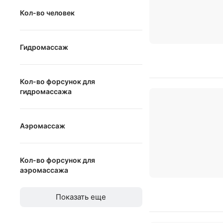
от
до
Кол-во человек
от
до
Гидромассаж
Гидромассаж
Кол-во форсунок для
гидромассажа
от
до
Аэромассаж
Аэромассаж
Кол-во форсунок для
аэромассажа
от
до
Показать еще