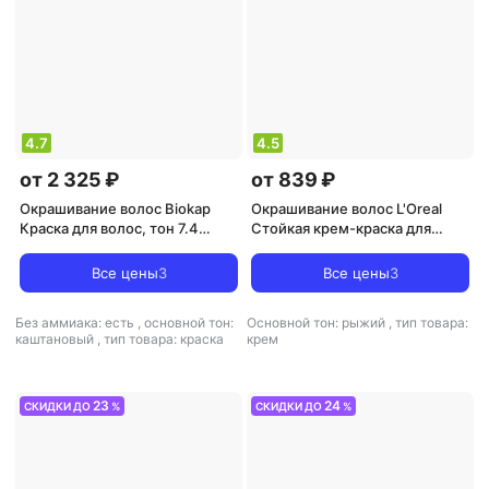
4.7
4.5
от 2 325 ₽
от 839 ₽
Окрашивание волос Biokap
Окрашивание волос L'Oreal
Краска для волос, тон 7.4
Стойкая крем-краска для
Медный Блондин, 140 мл
волос "Excellence", оттенок
6.41, Элегантный медный
Все цены
3
Все цены
3
3600523781263
Без аммиака: есть
,
основной тон:
Основной тон: рыжий
,
тип товара:
каштановый
,
тип товара: краска
крем
23
24
СКИДКИ ДО
%
СКИДКИ ДО
%