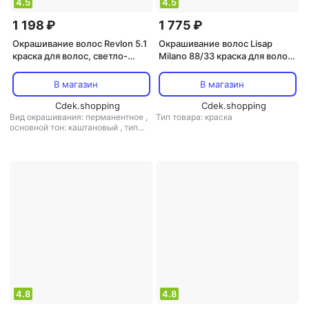
4.5
4.5
1 198 ₽
1 775 ₽
Окрашивание волос Revlon 5.1
Окрашивание волос Lisap
краска для волос, светло-
Milano 88/33 краска для волос
коричневый пепельный / RP
/ ESCALATION EASY ABSOLUTE
REVLONISSIMO
3 60 мл
В магазин
В магазин
COLORSMETIQUE 60 мл
Cdek.shopping
Cdek.shopping
Вид окрашивания: перманентное
,
Тип товара: краска
основной тон: каштановый
,
тип
товара: краска
4.8
4.8