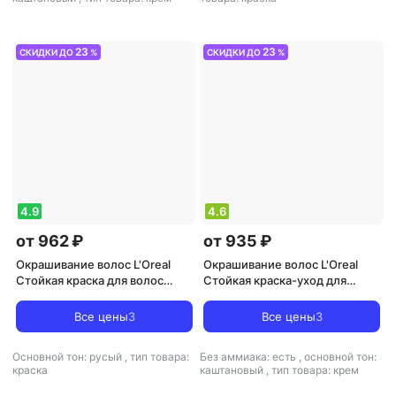
23
23
СКИДКИ ДО
%
СКИДКИ ДО
%
4.9
4.6
от 962 ₽
от 935 ₽
Окрашивание волос L'Oreal
Окрашивание волос L'Oreal
Стойкая краска для волос
Стойкая краска-уход для
"Preference", оттенок 10.21,
волос "Casting Creme Gloss"
Стокгольм
без аммиака, оттенок 515,
Все цены
3
Все цены
3
Морозный шоколад
Основной тон: русый
,
тип товара:
Без аммиака: есть
,
основной тон:
краска
каштановый
,
тип товара: крем