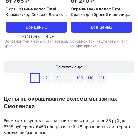
от 765 ₽
от 270 ₽
Окрашивание волос Estel
Окрашивание волос Estel
Краска-уход De-Luxe Базовые
Краска для бровей и ресниц
тона 1/0 черный классический
ONLY looks тон коричневый
60 мл
602
Все цены
2
Все цены
2
1 магазин с
4.5
+
Основной тон: черный
,
тип товара:
Основной тон: каштановый
,
тип
краска
товара: краска
Показать еще
1
2
3
...
109
110
111
Цены на окрашивание волос в магазинах
Смоленска
Вы можете купить окрашивание волос по цене от 38 руб до
6705 руб среди 6450 предложений в 8 проверенных интернет-
магазинах Смоленска.