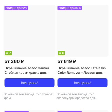
22
30
СКИДКИ ДО
%
СКИДКИ ДО
%
4.7
4.6
от 360 ₽
от 619 ₽
Окрашивание волос Garnier
Окрашивание волос Estel Skin
Стойкая крем-краска для
Color Remover - Лосьон для
волос "Color Sensation,
удаления краски с кожи 200
Роскошь цвета", оттенок 101,
мл
Все цены
3
Все цены
3
Платиновый Блонд
Основной тон: блонд
,
тип товара:
Основной тон: блонд
,
тип
крем
аксессуара: средство для
удаления краски с кожи