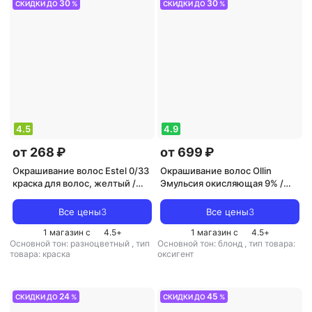
30
30
СКИДКИ ДО
%
СКИДКИ ДО
%
4.5
4.9
от 268 ₽
от 699 ₽
Окрашивание волос Estel 0/33
Окрашивание волос Ollin
краска для волос, желтый /
Эмульсия окисляющая 9% /
ESSEX Princess Correct 60 мл
Oxidizing Emulsion performance
OXY 1000 мл
Все цены
3
Все цены
3
1 магазин с
4.5
+
1 магазин с
4.5
+
Основной тон: разноцветный
,
тип
Основной тон: блонд
,
тип товара:
товара: краска
оксигент
24
45
СКИДКИ ДО
%
СКИДКИ ДО
%