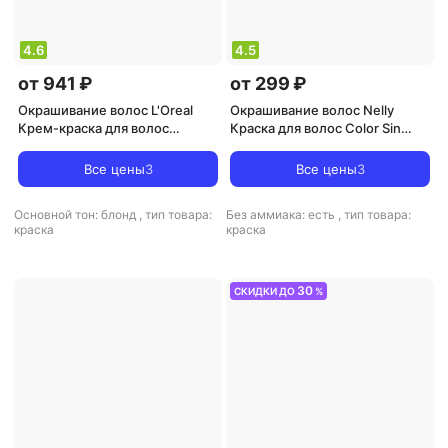
4.6
4.5
от 941 ₽
от 299 ₽
Окрашивание волос L'Oreal
Окрашивание волос Nelly
Крем-краска для волос
Краска для волос Color Sin
Яркость цвета, 10.112
Amoniaco 115 мл
серебристо-серый, Сохо
8411322244430
Все цены
3
Все цены
3
Основной тон: блонд
,
тип товара:
Без аммиака: есть
,
тип товара:
краска
краска
30
СКИДКИ ДО
%