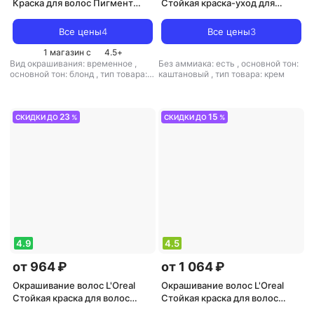
Краска для волос Пигмент
Стойкая краска-уход для
прямого действия
волос "Casting Creme Gloss"
4620753723368
без аммиака, оттенок 300,
Все цены
4
Все цены
3
Двойной Эспрессо
1 магазин с
4.5
+
Вид окрашивания: временное
,
Без аммиака: есть
,
основной тон:
основной тон: блонд
,
тип товара:
каштановый
,
тип товара: крем
пигмент
23
15
СКИДКИ ДО
%
СКИДКИ ДО
%
4.9
4.5
от 964 ₽
от 1 064 ₽
Окрашивание волос L'Oreal
Окрашивание волос L'Oreal
Стойкая краска для волос
Стойкая краска для волос
"Preference", оттенок 4.15,
"Preference", оттенок 6.21,