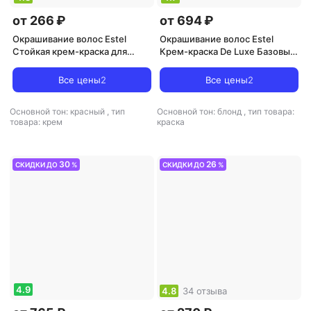
от 266 ₽
от 694 ₽
Окрашивание волос Estel
Окрашивание волос Estel
Стойкая крем-краска для
Крем-краска De Luxe Базовые
волос Love тон 5/5 Красное
Оттенки, 60 мл, 9/13 Блондин
дерево EL5/5
пепельно-золотистый, 60 мл
Все цены
2
Все цены
2
Основной тон: красный
,
тип
Основной тон: блонд
,
тип товара:
товара: крем
краска
30
26
СКИДКИ ДО
%
СКИДКИ ДО
%
4.9
4.8
34 отзыва