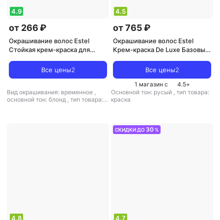
4.9
4.5
от 266 ₽
от 765 ₽
Окрашивание волос Estel
Окрашивание волос Estel
Стойкая крем-краска для
Крем-краска De Luxe Базовые
волос Love тон 10/0 Блондин
Оттенки, 60 мл, 8/3 Светло-
платиновый EL10/0 (№1)
русый золотистый, 60 мл
Все цены
2
Все цены
2
1 магазин с
4.5
+
Вид окрашивания: временное
,
Основной тон: русый
,
тип товара:
основной тон: блонд
,
тип товара:
краска
крем
30
СКИДКИ ДО
%
4.8
4.7