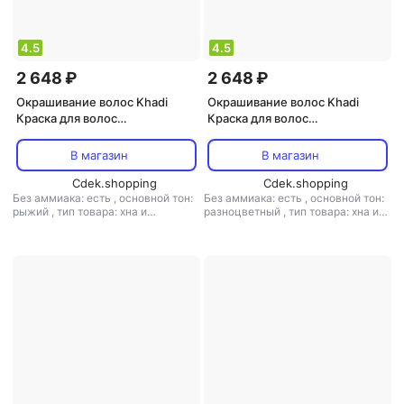
4.5
4.5
2 648 ₽
2 648 ₽
Окрашивание волос Khadi
Окрашивание волос Khadi
Краска для волос
Краска для волос
Naturprodukte Naturprodukte
Naturprodukte Растительная
Растительная краска для
4260378040039
В магазин
В магазин
волос "ХНА, АМЛА и ЯТРОФА",
100 г, 100
Cdek.shopping
Cdek.shopping
Без аммиака: есть
,
основной тон:
Без аммиака: есть
,
основной тон:
рыжий
,
тип товара: хна и
разноцветный
,
тип товара: хна и
аюрведическая краска
аюрведическая краска