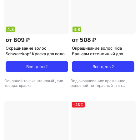
4.8
4.8
от 809 ₽
от 508 ₽
Окрашивание волос
Окрашивание волос Irida
Schwarzkopf Краска для волос
Бальзам оттеночный для
Luminance Color, тон 5.6
волос тон Гранат, 220 мл
бархатный каштановый, 165
Все цены
2
Все цены
2
мл
Основной тон: каштановый
,
тип
Вид окрашивания: временное
,
товара: краска
основной тон: красный
,
тип
товара: оттеночное средство
-
23
%