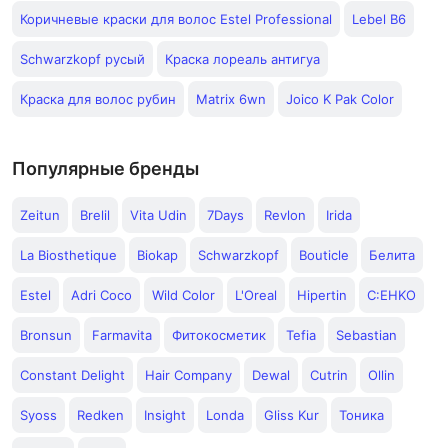
Коричневые краски для волос Estel Professional
Lebel B6
Schwarzkopf русый
Краска лореаль антигуа
Краска для волос рубин
Matrix 6wn
Joico K Pak Color
Популярные бренды
Zeitun
Brelil
Vita Udin
7Days
Revlon
Irida
La Biosthetique
Biokap
Schwarzkopf
Bouticle
Белита
Estel
Adri Coco
Wild Color
L'Oreal
Hipertin
C:EHKO
Bronsun
Farmavita
Фитокосметик
Tefia
Sebastian
Constant Delight
Hair Company
Dewal
Cutrin
Ollin
Syoss
Redken
Insight
Londa
Gliss Kur
Тоника