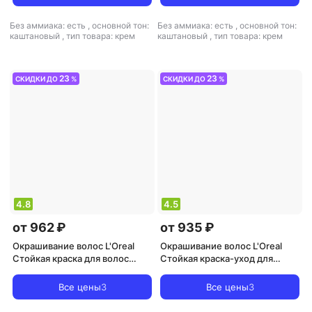
Шоколад
Каштан
Без аммиака: есть
,
основной тон:
Без аммиака: есть
,
основной тон:
каштановый
,
тип товара: крем
каштановый
,
тип товара: крем
23
23
СКИДКИ ДО
%
СКИДКИ ДО
%
4.8
4.5
от 962 ₽
от 935 ₽
Окрашивание волос L'Oreal
Окрашивание волос L'Oreal
Стойкая краска для волос
Стойкая краска-уход для
"Preference", оттенок 9.1,
волос "Casting Creme Gloss"
Викинг
без аммиака, оттенок 1010,
Все цены
3
Все цены
3
Светло-светло-русый
пепельный