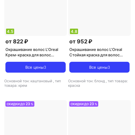
4.5
4.8
от 822 ₽
от 952 ₽
Окрашивание волос L'Oreal
Окрашивание волос L'Oreal
Крем-краска для волос
Стойкая краска для волос
Excellence Cool Creme
"Preference Cool Blondes",
Ультрапепельный каштановый
оттенок 8.12, Аляска
Все цены
3
Все цены
3
тон 4.11, 192 мл
Основной тон: каштановый
,
тип
Основной тон: блонд
,
тип товара:
товара: крем
краска
23
23
СКИДКИ ДО
%
СКИДКИ ДО
%