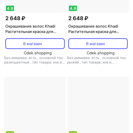
4.9
4.9
2 648 ₽
2 648 ₽
Окрашивание волос Khadi
Окрашивание волос Khadi
Растительная краска для
Растительная краска для
волос "СВЕТЛО-
волос "ХНА КРАСНАЯ"
КОРИЧНЕВЫЙ"
В магазин
В магазин
Cdek.shopping
Cdek.shopping
Без аммиака: есть
,
основной тон:
Без аммиака: есть
,
основной тон:
разноцветный
,
тип товара: хна и
рыжий
,
тип товара: хна и
аюрведическая краска
аюрведическая краска