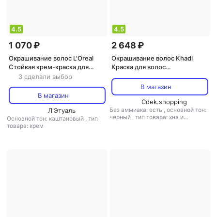
4.5
4.5
1 070 ₽
2 648 ₽
Окрашивание волос L'Oreal
Окрашивание волос Khadi
Стойкая крем-краска для
Краска для волос
волос "Excellence", оттенок
Naturprodukte Naturprodukte
3 сделали выбор
4.3, Золотой Каштан
Растительная краска для
В магазин
волос "ИНДИГО", 100 г, 100
В магазин
Cdek.shopping
Без аммиака: есть
,
основной тон:
Л'Этуаль
черный
,
тип товара: хна и
Основной тон: каштановый
,
тип
аюрведическая краска
товара: крем