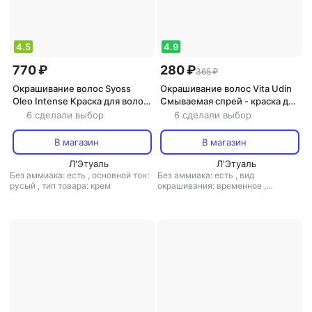
4.5
4.9
770 ₽
280 ₽
365 ₽
Окрашивание волос Syoss
Окрашивание волос Vita Udin
Oleo Intense Краска для волос
Смываемая спрей - краска для
оттенок 6-80 Золотистый
волос SUPER зелёный оттенок
6 сделали выбор
6 сделали выбор
русый, 115 мл
50 мл
В магазин
В магазин
Л'Этуаль
Л'Этуаль
Без аммиака: есть
,
основной тон:
Без аммиака: есть
,
вид
русый
,
тип товара: крем
окрашивания: временное
,
основной тон: разноцветный
,
тип
товара: спрей