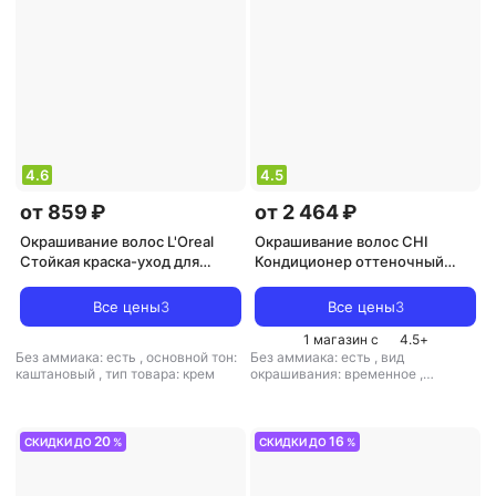
4.6
4.5
от 859 ₽
от 2 464 ₽
Окрашивание волос L'Oreal
Окрашивание волос CHI
Стойкая краска-уход для
Кондиционер оттеночный
волос "Casting Creme Gloss"
серебристый блондин / IONIC
без аммиака, оттенок 500,
COLOR ILLUMINATE 251 мл
Все цены
3
Все цены
3
Светлый каштан
1 магазин с
4.5
+
Без аммиака: есть
,
основной тон:
Без аммиака: есть
,
вид
каштановый
,
тип товара: крем
окрашивания: временное
,
основной тон: блонд
,
тип товара:
оттеночное средство
20
16
СКИДКИ ДО
%
СКИДКИ ДО
%