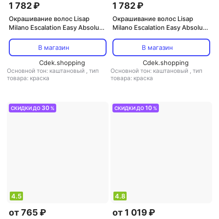
1 782 ₽
1 782 ₽
Окрашивание волос Lisap
Окрашивание волос Lisap
Milano Escalation Easy Absolute
Milano Escalation Easy Absolute
3 Стойкая крем-краска для
3 Стойкая крем-краска для
волос, 44/48 глубокий каштан
волос, 5/03 светлый шатен
В магазин
В магазин
радужное красное дерево, 60
золотистый, 60 мл
мл
Cdek.shopping
Cdek.shopping
Основной тон: каштановый
,
тип
Основной тон: каштановый
,
тип
товара: краска
товара: краска
30
10
СКИДКИ ДО
%
СКИДКИ ДО
%
4.5
4.8
от 765 ₽
от 1 019 ₽