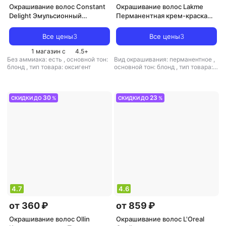
Окрашивание волос Constant
Окрашивание волос Lakme
Delight Эмульсионный
Перманентная крем-краска
окислитель, CD
Collage, 60 мл, 6/17 Темный
Эмульсионный окислитель
блондин пепельный, 60 мл
Все цены
3
Все цены
3
4%, 1000 мл, 1000 мл
1 магазин с
4.5
+
Без аммиака: есть
,
основной тон:
Вид окрашивания: перманентное
,
блонд
,
тип товара: оксигент
основной тон: блонд
,
тип товара:
крем
30
23
СКИДКИ ДО
%
СКИДКИ ДО
%
4.7
4.6
от 360 ₽
от 859 ₽
Окрашивание волос Ollin
Окрашивание волос L'Oreal