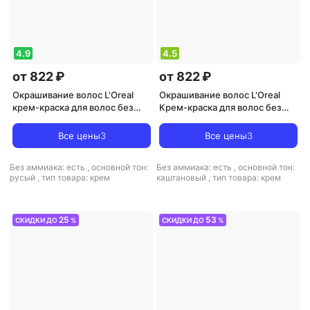
4.9
4.5
от 822 ₽
от 822 ₽
Окрашивание волос L'Oreal
Окрашивание волос L'Oreal
крем-краска для волос без
Крем-краска для волос без
аммиака "Excellence Creme
аммиака, 4U каштановый
Универсальные Нюдовые
Все цены
3
Все цены
3
Оттенки", оттенок 7U,
универсальный русый
Без аммиака: есть
,
основной тон:
Без аммиака: есть
,
основной тон:
русый
,
тип товара: крем
каштановый
,
тип товара: крем
25
53
СКИДКИ ДО
%
СКИДКИ ДО
%