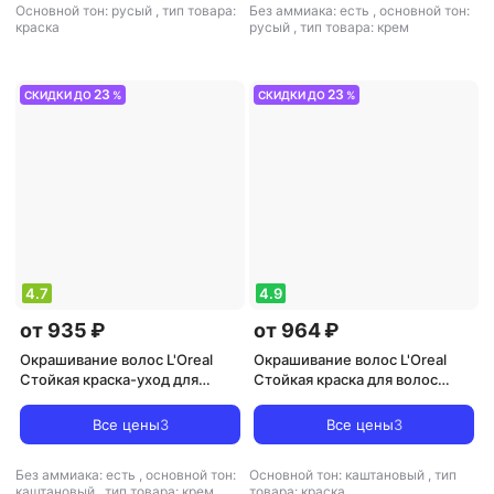
Основной тон: русый
,
тип товара:
Без аммиака: есть
,
основной тон:
краска
русый
,
тип товара: крем
23
23
СКИДКИ ДО
%
СКИДКИ ДО
%
4.7
4.9
от 935 ₽
от 964 ₽
Окрашивание волос L'Oreal
Окрашивание волос L'Oreal
Стойкая краска-уход для
Стойкая краска для волос
волос "Casting Creme Gloss"
"Preference", оттенок 4.12,
без аммиака, оттенок 635,
Монмартр
Все цены
3
Все цены
3
Шоколадное пралине
Без аммиака: есть
,
основной тон:
Основной тон: каштановый
,
тип
каштановый
,
тип товара: крем
товара: краска